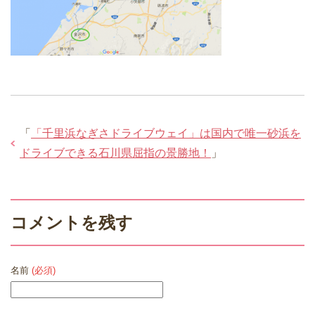
「
「千里浜なぎさドライブウェイ」は国内で唯一砂浜を
ドライブできる石川県屈指の景勝地！
」
コメントを残す
名前
(必須)