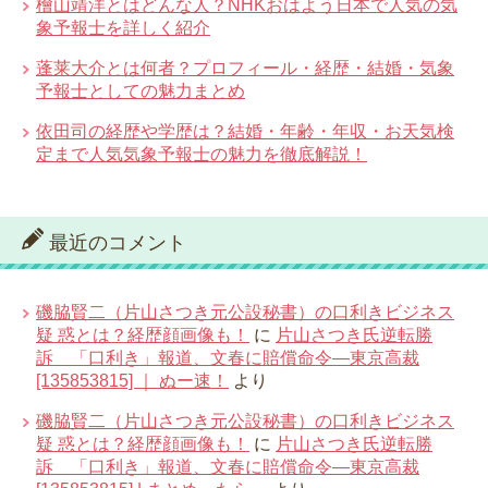
檜山靖洋とはどんな人？NHKおはよう日本で人気の気
象予報士を詳しく紹介
蓬莱大介とは何者？プロフィール・経歴・結婚・気象
予報士としての魅力まとめ
依田司の経歴や学歴は？結婚・年齢・年収・お天気検
定まで人気気象予報士の魅力を徹底解説！
最近のコメント
磯脇賢二（片山さつき元公設秘書）の口利きビジネス
疑 惑とは？経歴顔画像も！
に
片山さつき氏逆転勝
訴 「口利き」報道、文春に賠償命令―東京高裁
[135853815] ｜ ぬー速！
より
磯脇賢二（片山さつき元公設秘書）の口利きビジネス
疑 惑とは？経歴顔画像も！
に
片山さつき氏逆転勝
訴 「口利き」報道、文春に賠償命令―東京高裁