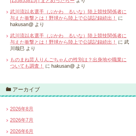
[135853815] | まとめったらー
より
武川流以名選手（ぶかわ るいな）陸上競技関係者に
与えた衝撃とは！野球から陸上で公認記録続出！
に
hakusan@
より
武川流以名選手（ぶかわ るいな）陸上競技関係者に
与えた衝撃とは！野球から陸上で公認記録続出！
に
武
川哉巳
より
ものまね芸人りんごちゃんの性別は？出身地や職業に
ついても調査！
に
hakusan@
より
アーカイブ
2026年8月
2026年7月
2026年6月