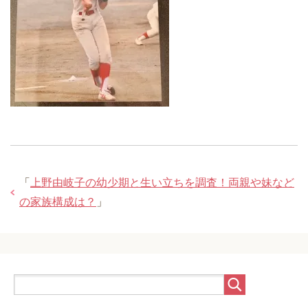
「
上野由岐子の幼少期と生い立ちを調査！両親や妹など
の家族構成は？
」