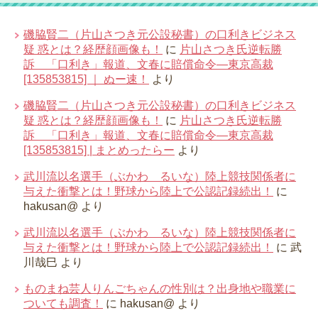
磯脇賢二（片山さつき元公設秘書）の口利きビジネス
疑 惑とは？経歴顔画像も！
に
片山さつき氏逆転勝
訴 「口利き」報道、文春に賠償命令―東京高裁
[135853815] ｜ ぬー速！
より
磯脇賢二（片山さつき元公設秘書）の口利きビジネス
疑 惑とは？経歴顔画像も！
に
片山さつき氏逆転勝
訴 「口利き」報道、文春に賠償命令―東京高裁
[135853815] | まとめったらー
より
武川流以名選手（ぶかわ るいな）陸上競技関係者に
与えた衝撃とは！野球から陸上で公認記録続出！
に
hakusan@
より
武川流以名選手（ぶかわ るいな）陸上競技関係者に
与えた衝撃とは！野球から陸上で公認記録続出！
に
武
川哉巳
より
ものまね芸人りんごちゃんの性別は？出身地や職業に
ついても調査！
に
hakusan@
より