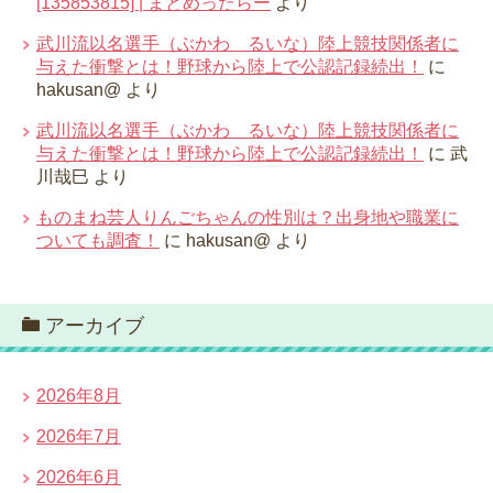
[135853815] | まとめったらー
より
武川流以名選手（ぶかわ るいな）陸上競技関係者に
与えた衝撃とは！野球から陸上で公認記録続出！
に
hakusan@
より
武川流以名選手（ぶかわ るいな）陸上競技関係者に
与えた衝撃とは！野球から陸上で公認記録続出！
に
武
川哉巳
より
ものまね芸人りんごちゃんの性別は？出身地や職業に
ついても調査！
に
hakusan@
より
アーカイブ
2026年8月
2026年7月
2026年6月