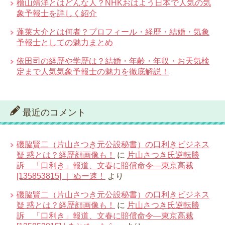
檜山靖洋とはどんな人？NHKおはよう日本で人気の気
象予報士を詳しく紹介
蓬莱大介とは何者？プロフィール・経歴・結婚・気象
予報士としての魅力まとめ
依田司の経歴や学歴は？結婚・年齢・年収・お天気検
定まで人気気象予報士の魅力を徹底解説！
最近のコメント
磯脇賢二（片山さつき元公設秘書）の口利きビジネス
疑 惑とは？経歴顔画像も！
に
片山さつき氏逆転勝
訴 「口利き」報道、文春に賠償命令―東京高裁
[135853815] ｜ ぬー速！
より
磯脇賢二（片山さつき元公設秘書）の口利きビジネス
疑 惑とは？経歴顔画像も！
に
片山さつき氏逆転勝
訴 「口利き」報道、文春に賠償命令―東京高裁