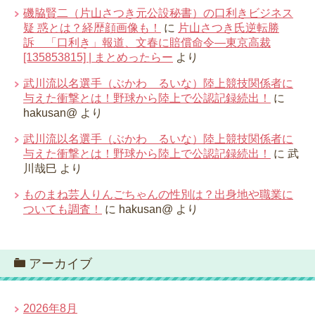
磯脇賢二（片山さつき元公設秘書）の口利きビジネス
疑 惑とは？経歴顔画像も！
に
片山さつき氏逆転勝
訴 「口利き」報道、文春に賠償命令―東京高裁
[135853815] | まとめったらー
より
武川流以名選手（ぶかわ るいな）陸上競技関係者に
与えた衝撃とは！野球から陸上で公認記録続出！
に
hakusan@
より
武川流以名選手（ぶかわ るいな）陸上競技関係者に
与えた衝撃とは！野球から陸上で公認記録続出！
に
武
川哉巳
より
ものまね芸人りんごちゃんの性別は？出身地や職業に
ついても調査！
に
hakusan@
より
アーカイブ
2026年8月