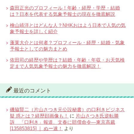
森田正光のプロフィール！年齢・経歴・学歴・結婚
は？日本を代表する気象予報士の現在を徹底解説
檜山靖洋とはどんな人？NHKおはよう日本で人気の気
象予報士を詳しく紹介
蓬莱大介とは何者？プロフィール・経歴・結婚・気象
予報士としての魅力まとめ
依田司の経歴や学歴は？結婚・年齢・年収・お天気検
定まで人気気象予報士の魅力を徹底解説！
最近のコメント
磯脇賢二（片山さつき元公設秘書）の口利きビジネス
疑 惑とは？経歴顔画像も！
に
片山さつき氏逆転勝
訴 「口利き」報道、文春に賠償命令―東京高裁
[135853815] ｜ ぬー速！
より