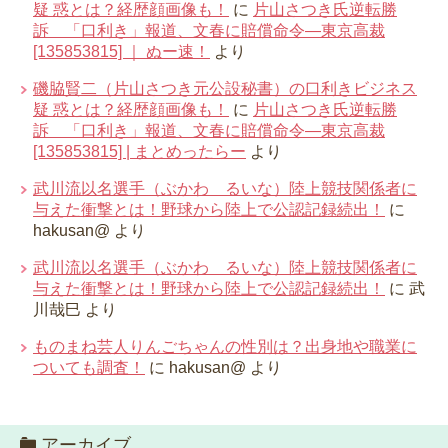
疑 惑とは？経歴顔画像も！
に
片山さつき氏逆転勝
訴 「口利き」報道、文春に賠償命令―東京高裁
[135853815] ｜ ぬー速！
より
磯脇賢二（片山さつき元公設秘書）の口利きビジネス
疑 惑とは？経歴顔画像も！
に
片山さつき氏逆転勝
訴 「口利き」報道、文春に賠償命令―東京高裁
[135853815] | まとめったらー
より
武川流以名選手（ぶかわ るいな）陸上競技関係者に
与えた衝撃とは！野球から陸上で公認記録続出！
に
hakusan@
より
武川流以名選手（ぶかわ るいな）陸上競技関係者に
与えた衝撃とは！野球から陸上で公認記録続出！
に
武
川哉巳
より
ものまね芸人りんごちゃんの性別は？出身地や職業に
ついても調査！
に
hakusan@
より
アーカイブ