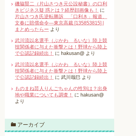
磯脇賢二（片山さつき元公設秘書）の口利
きビジネス疑 惑とは？経歴顔画像も！
に
片山さつき氏逆転勝訴 「口利き」報道、
文春に賠償命令―東京高裁 [135853815] |
まとめったらー
より
武川流以名選手（ぶかわ るいな）陸上競
技関係者に与えた衝撃とは！野球から陸上
で公認記録続出！
に
hakusan@
より
武川流以名選手（ぶかわ るいな）陸上競
技関係者に与えた衝撃とは！野球から陸上
で公認記録続出！
に
武川哉巳
より
ものまね芸人りんごちゃんの性別は？出身
地や職業についても調査！
に
hakusan@
より
アーカイブ