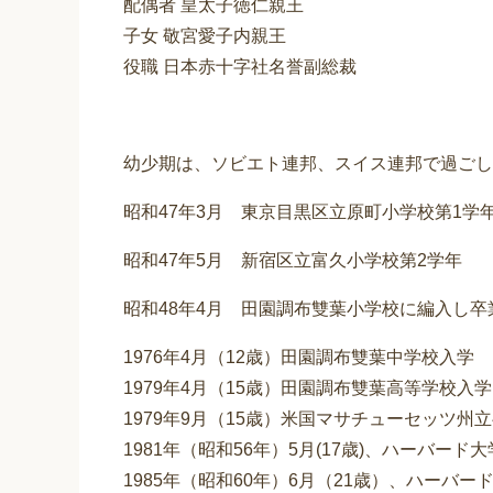
配偶者 皇太子徳仁親王
子女 敬宮愛子内親王
役職 日本赤十字社名誉副総裁
幼少期は、ソビエト連邦、スイス連邦で過ごし
昭和47年3月 東京目黒区立原町小学校第1学
昭和47年5月 新宿区立富久小学校第2学年
昭和48年4月 田園調布雙葉小学校に編入し卒
1976年4月（12歳）田園調布雙葉中学校入学
1979年4月（15歳）田園調布雙葉高等学校入学
1979年9月（15歳）米国マサチューセッツ
1981年（昭和56年）5月(17歳)、ハーバード大
1985年（昭和60年）6月（21歳）、ハーバ