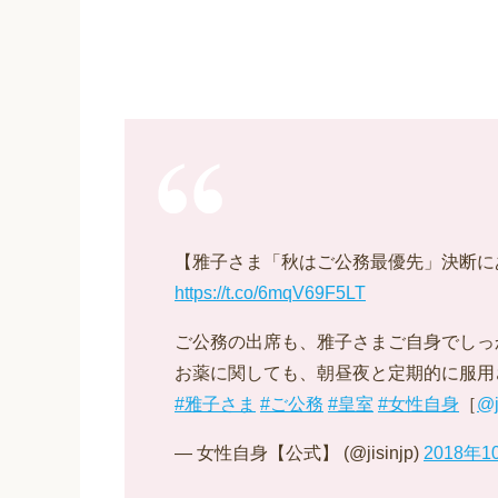
【雅子さま「秋はご公務最優先」決断にあ
https://t.co/6mqV69F5LT
ご公務の出席も、雅子さまご自身でしっ
お薬に関しても、朝昼夜と定期的に服用
#雅子さま
#ご公務
#皇室
#女性自身
［
@j
— 女性自身【公式】 (@jisinjp)
2018年1