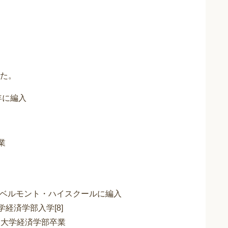
た。
年に編入
業
州立ベルモント・ハイスクールに編入
学経済学部入学[8]
ード大学経済学部卒業