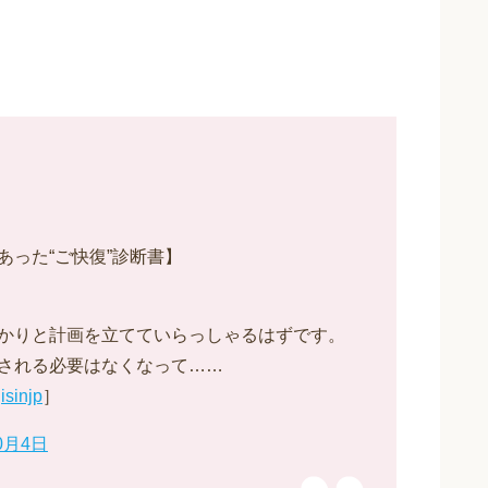
った“ご快復”診断書】
かりと計画を立てていらっしゃるはずです。
される必要はなくなって……
isinjp
］
0月4日