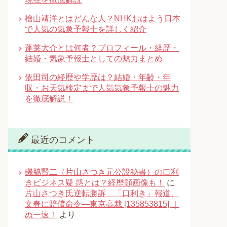
檜山靖洋とはどんな人？NHKおはよう日本
で人気の気象予報士を詳しく紹介
蓬莱大介とは何者？プロフィール・経歴・
結婚・気象予報士としての魅力まとめ
依田司の経歴や学歴は？結婚・年齢・年
収・お天気検定まで人気気象予報士の魅力
を徹底解説！
最近のコメント
磯脇賢二（片山さつき元公設秘書）の口利
きビジネス疑 惑とは？経歴顔画像も！
に
片山さつき氏逆転勝訴 「口利き」報道、
文春に賠償命令―東京高裁 [135853815] ｜
ぬー速！
より