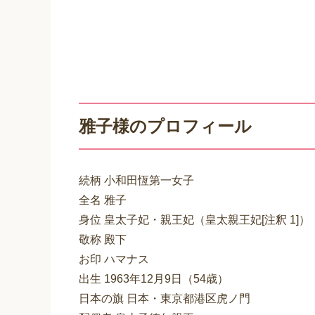
雅子様のプロフィール
続柄 小和田恆第一女子
全名 雅子
身位 皇太子妃・親王妃（皇太親王妃[注釈 1]）
敬称 殿下
お印 ハマナス
出生 1963年12月9日（54歳）
日本の旗 日本・東京都港区虎ノ門