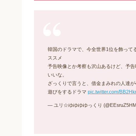
韓国のドラマで、今全世界1位を飾って
ススメ
予告映像とか考察も沢山あるけど、予告映像
いいな。
ざっくりで言うと、借金まみれの人達が
遊びをするドラマ
pic.twitter.com/BB2
— ユリ☆ゆゆゆゆっくり (@EEsruZ5HMd