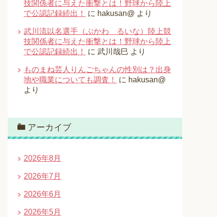
技関係者に与えた衝撃とは！野球から陸上
で公認記録続出！
に
hakusan@
より
武川流以名選手（ぶかわ るいな）陸上競
技関係者に与えた衝撃とは！野球から陸上
で公認記録続出！
に
武川哉巳
より
ものまね芸人りんごちゃんの性別は？出身
地や職業についても調査！
に
hakusan@
より
アーカイブ
2026年8月
2026年7月
2026年6月
2026年5月