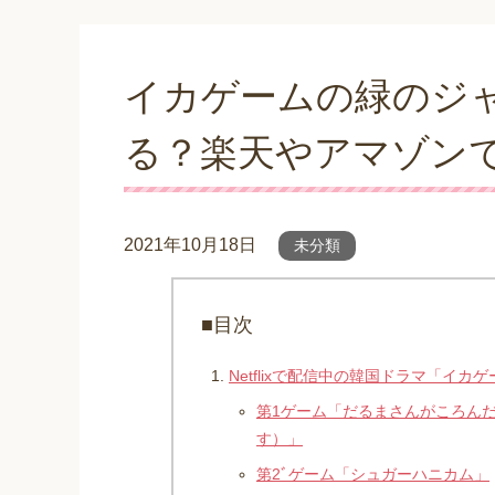
イカゲームの緑のジ
る？楽天やアマゾン
2021年10月18日
未分類
■目次
Netflixで配信中の韓国ドラマ「イ
第1ゲーム「だるまさんがころん
す）」
第2ﾞゲーム「シュガーハニカム」