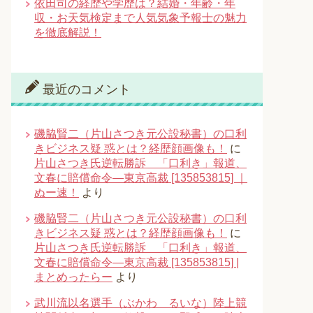
依田司の経歴や学歴は？結婚・年齢・年
収・お天気検定まで人気気象予報士の魅力
を徹底解説！
最近のコメント
磯脇賢二（片山さつき元公設秘書）の口利
きビジネス疑 惑とは？経歴顔画像も！
に
片山さつき氏逆転勝訴 「口利き」報道、
文春に賠償命令―東京高裁 [135853815] ｜
ぬー速！
より
磯脇賢二（片山さつき元公設秘書）の口利
きビジネス疑 惑とは？経歴顔画像も！
に
片山さつき氏逆転勝訴 「口利き」報道、
文春に賠償命令―東京高裁 [135853815] |
まとめったらー
より
武川流以名選手（ぶかわ るいな）陸上競