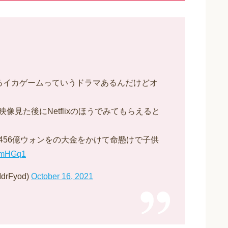
るイカゲームっていうドラマあるんだけどオ
見た後にNetflixのほうでみてもらえると
456億ウォンをの大金をかけて命懸けで子供
HkmHGq1
rFyod)
October 16, 2021