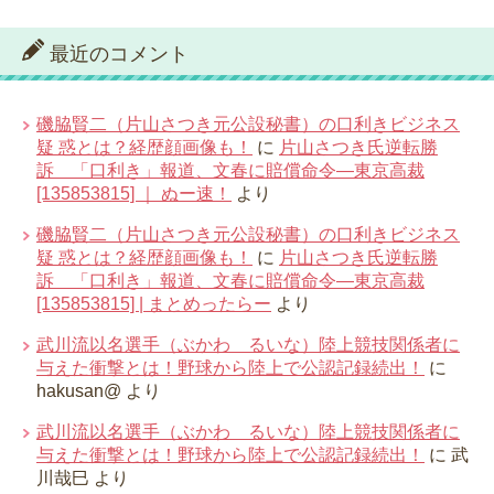
最近のコメント
磯脇賢二（片山さつき元公設秘書）の口利きビジネス
疑 惑とは？経歴顔画像も！
に
片山さつき氏逆転勝
訴 「口利き」報道、文春に賠償命令―東京高裁
[135853815] ｜ ぬー速！
より
磯脇賢二（片山さつき元公設秘書）の口利きビジネス
疑 惑とは？経歴顔画像も！
に
片山さつき氏逆転勝
訴 「口利き」報道、文春に賠償命令―東京高裁
[135853815] | まとめったらー
より
武川流以名選手（ぶかわ るいな）陸上競技関係者に
与えた衝撃とは！野球から陸上で公認記録続出！
に
hakusan@
より
武川流以名選手（ぶかわ るいな）陸上競技関係者に
与えた衝撃とは！野球から陸上で公認記録続出！
に
武
川哉巳
より