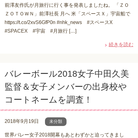
前澤友作氏が月旅行に行く事を発表しましたね。 「ＺＯ
ＺＯＴＯＷＮ」前澤社長 月へ 米「スペースＸ」宇宙船で
https://t.co/2xvS6GfP0n #nhk_news #スペースX
#SPACEX #宇宙 #月旅行 […]
続きを読む
バレーボール2018女子中田久美
監督＆女子メンバーの出身校や
コートネームを調査！
2018年9月19日
未分類
世界バレー女子2018開幕もあとわずかと迫ってきまし