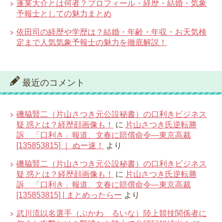
蓬莱大介とは何者？プロフィール・経歴・結婚・気象
予報士としての魅力まとめ
依田司の経歴や学歴は？結婚・年齢・年収・お天気検
定まで人気気象予報士の魅力を徹底解説！
最近のコメント
磯脇賢二（片山さつき元公設秘書）の口利きビジネス
疑 惑とは？経歴顔画像も！
に
片山さつき氏逆転勝
訴 「口利き」報道、文春に賠償命令―東京高裁
[135853815] ｜ ぬー速！
より
磯脇賢二（片山さつき元公設秘書）の口利きビジネス
疑 惑とは？経歴顔画像も！
に
片山さつき氏逆転勝
訴 「口利き」報道、文春に賠償命令―東京高裁
[135853815] | まとめったらー
より
武川流以名選手（ぶかわ るいな）陸上競技関係者に