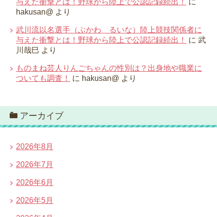
与えた衝撃とは！野球から陸上で公認記録続出！
に
hakusan@
より
武川流以名選手（ぶかわ るいな）陸上競技関係者に
与えた衝撃とは！野球から陸上で公認記録続出！
に
武
川哉巳
より
ものまね芸人りんごちゃんの性別は？出身地や職業に
ついても調査！
に
hakusan@
より
アーカイブ
2026年8月
2026年7月
2026年6月
2026年5月