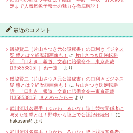
定まで人気気象予報士の魅力を徹底解説！
最近のコメント
磯脇賢二（片山さつき元公設秘書）の口利きビジネス
疑 惑とは？経歴顔画像も！
に
片山さつき氏逆転勝
訴 「口利き」報道、文春に賠償命令―東京高裁
[135853815] ｜ ぬー速！
より
磯脇賢二（片山さつき元公設秘書）の口利きビジネス
疑 惑とは？経歴顔画像も！
に
片山さつき氏逆転勝
訴 「口利き」報道、文春に賠償命令―東京高裁
[135853815] | まとめったらー
より
武川流以名選手（ぶかわ るいな）陸上競技関係者に
与えた衝撃とは！野球から陸上で公認記録続出！
に
hakusan@
より
武川流以名選手（ぶかわ るいな）陸上競技関係者に