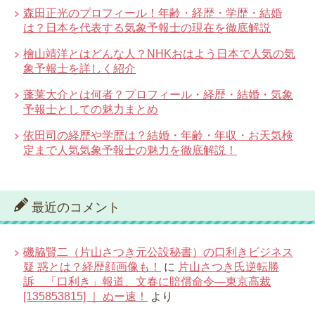
森田正光のプロフィール！年齢・経歴・学歴・結婚
は？日本を代表する気象予報士の現在を徹底解説
檜山靖洋とはどんな人？NHKおはよう日本で人気の気
象予報士を詳しく紹介
蓬莱大介とは何者？プロフィール・経歴・結婚・気象
予報士としての魅力まとめ
依田司の経歴や学歴は？結婚・年齢・年収・お天気検
定まで人気気象予報士の魅力を徹底解説！
最近のコメント
磯脇賢二（片山さつき元公設秘書）の口利きビジネス
疑 惑とは？経歴顔画像も！
に
片山さつき氏逆転勝
訴 「口利き」報道、文春に賠償命令―東京高裁
[135853815] ｜ ぬー速！
より