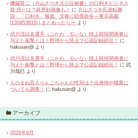
磯脇賢二（片山さつき元公設秘書）の口利きビジネス
疑 惑とは？経歴顔画像も！
に
片山さつき氏逆転勝
訴 「口利き」報道、文春に賠償命令―東京高裁
[135853815] | まとめったらー
より
武川流以名選手（ぶかわ るいな）陸上競技関係者に
与えた衝撃とは！野球から陸上で公認記録続出！
に
hakusan@
より
武川流以名選手（ぶかわ るいな）陸上競技関係者に
与えた衝撃とは！野球から陸上で公認記録続出！
に
武
川哉巳
より
ものまね芸人りんごちゃんの性別は？出身地や職業に
ついても調査！
に
hakusan@
より
アーカイブ
2026年8月