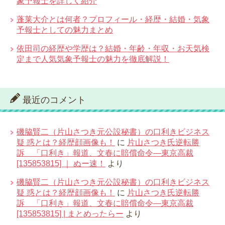
象予報士を詳しく紹介
蓬莱大介とは何者？プロフィール・経歴・結婚・気象
予報士としての魅力まとめ
依田司の経歴や学歴は？結婚・年齢・年収・お天気検
定まで人気気象予報士の魅力を徹底解説！
最近のコメント
磯脇賢二（片山さつき元公設秘書）の口利きビジネス
疑 惑とは？経歴顔画像も！
に
片山さつき氏逆転勝
訴 「口利き」報道、文春に賠償命令―東京高裁
[135853815] ｜ ぬー速！
より
磯脇賢二（片山さつき元公設秘書）の口利きビジネス
疑 惑とは？経歴顔画像も！
に
片山さつき氏逆転勝
訴 「口利き」報道、文春に賠償命令―東京高裁
[135853815] | まとめったらー
より