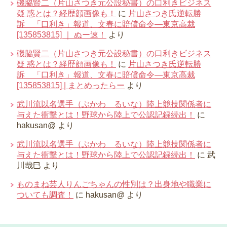
磯脇賢二（片山さつき元公設秘書）の口利きビジネス
疑 惑とは？経歴顔画像も！
に
片山さつき氏逆転勝
訴 「口利き」報道、文春に賠償命令―東京高裁
[135853815] ｜ ぬー速！
より
磯脇賢二（片山さつき元公設秘書）の口利きビジネス
疑 惑とは？経歴顔画像も！
に
片山さつき氏逆転勝
訴 「口利き」報道、文春に賠償命令―東京高裁
[135853815] | まとめったらー
より
武川流以名選手（ぶかわ るいな）陸上競技関係者に
与えた衝撃とは！野球から陸上で公認記録続出！
に
hakusan@
より
武川流以名選手（ぶかわ るいな）陸上競技関係者に
与えた衝撃とは！野球から陸上で公認記録続出！
に
武
川哉巳
より
ものまね芸人りんごちゃんの性別は？出身地や職業に
ついても調査！
に
hakusan@
より