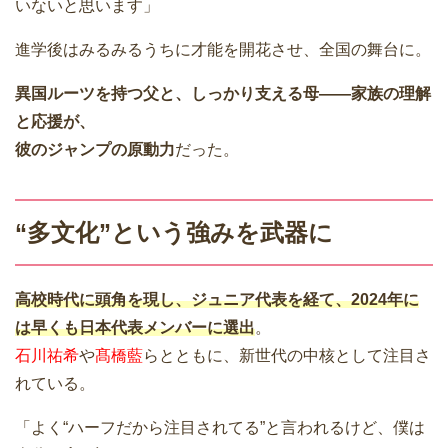
いないと思います」
進学後はみるみるうちに才能を開花させ、全国の舞台に。
異国ルーツを持つ父と、しっかり支える母――家族の理解
と応援が、
彼のジャンプの原動力
だった。
“多文化”という強みを武器に
高校時代に頭角を現し、ジュニア代表を経て、2024年に
は早くも
日本代表メンバー
に選出
。
石川祐希
や
髙橋藍
らとともに、新世代の中核として注目さ
れている。
「よく“ハーフだから注目されてる”と言われるけど、僕は