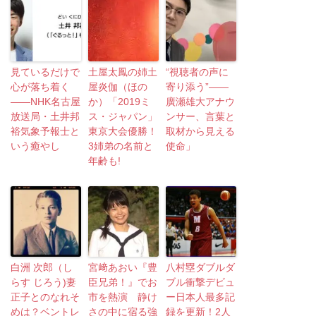
見ているだけで
土屋太鳳の姉土
“視聴者の声に
心が落ち着く
屋炎伽（ほの
寄り添う”――
――NHK名古屋
か）「2019ミ
廣瀬雄大アナウ
放送局・土井邦
ス・ジャパン」
ンサー、言葉と
裕気象予報士と
東京大会優勝！
取材から見える
いう癒やし
3姉弟の名前と
使命」
年齢も!
白洲 次郎（し
宮﨑あおい『豊
八村塁ダブルダ
らす じろう)妻
臣兄弟！』でお
ブル衝撃デビュ
正子とのなれそ
市を熱演 静け
ー日本人最多記
めは？ベントレ
さの中に宿る強
録を更新！2人