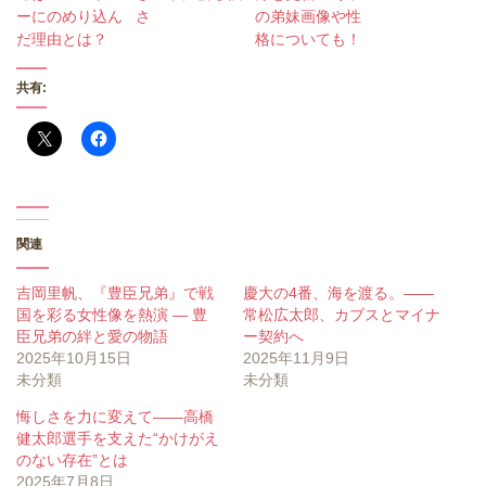
ーにのめり込ん
さ
の弟妹画像や性
だ理由とは？
格についても！
共有:
関連
吉岡里帆、『豊臣兄弟』で戦
慶大の4番、海を渡る。——
国を彩る女性像を熱演 ― 豊
常松広太郎、カブスとマイナ
臣兄弟の絆と愛の物語
ー契約へ
2025年10月15日
2025年11月9日
未分類
未分類
悔しさを力に変えて――高橋
健太郎選手を支えた“かけがえ
のない存在”とは
2025年7月8日