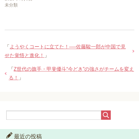
未分類
「
ようやくコートに立てた！──佐藤駿一郎が中国で見
せた覚悟と進化！
」
「
Z世代の旗手・甲斐優斗“今どき”の強さがチームを変え
る！
」
最近の投稿