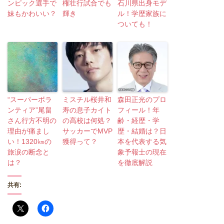
ンピック選手で
権壮行試合でも
石川県出身モデ
妹もかわいい？
輝き
ル！学歴家族に
ついても！
“スーパーボラ
ミスチル桜井和
森田正光のプロ
ンティア”尾畠
寿の息子カイト
フィール！年
さん行方不明の
の高校は何処？
齢・経歴・学
理由が痛まし
サッカーでMVP
歴・結婚は？日
い！1320㎞の
獲得って？
本を代表する気
旅涙の断念と
象予報士の現在
は？
を徹底解説
共有: