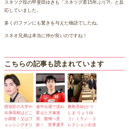
スネツグ役の甲斐田ゆきも「スネツグ君15年ぶり?!」と反
応していました。
多くのファンにも驚きを与えた物語でしたね。
スネオ兄弟は本当に仲が良いのですね！
こちらの記事も読まれています
西垣匠の大学や
途中出場で流れ
勝島亮佑(かつ
出身高校はどこ
変えた大塚達
しま りょうゆ
か調査！父はフ
宣、復帰へ意
う）ミラノ・コ
ェンシングオリ
欲！ 世界選手
レクション出演