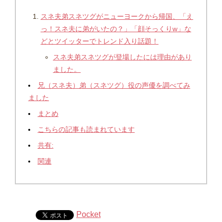
スネ夫弟スネツグがニューヨークから帰国、「え
っ！スネ夫に弟がいたの？」「顔そっくりw」な
どとツイッターでトレンド入り話題！
スネ夫弟スネツグが登場したには理由があり
ました。
兄（スネ夫）弟（スネツグ）役の声優を調べてみ
ました
まとめ
こちらの記事も読まれています
共有:
関連
Pocket