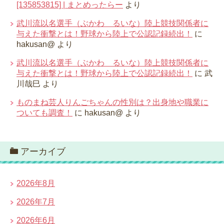
[135853815] | まとめったらー
より
武川流以名選手（ぶかわ るいな）陸上競技関係者に
与えた衝撃とは！野球から陸上で公認記録続出！
に
hakusan@
より
武川流以名選手（ぶかわ るいな）陸上競技関係者に
与えた衝撃とは！野球から陸上で公認記録続出！
に
武
川哉巳
より
ものまね芸人りんごちゃんの性別は？出身地や職業に
ついても調査！
に
hakusan@
より
アーカイブ
2026年8月
2026年7月
2026年6月