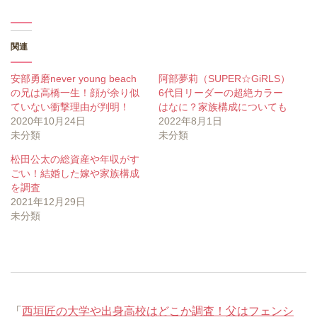
関連
安部勇磨never young beach
阿部夢莉（SUPER☆GiRLS）
の兄は高橋一生！顔が余り似
6代目リーダーの超絶カラー
ていない衝撃理由が判明！
はなに？家族構成についても
2020年10月24日
2022年8月1日
未分類
未分類
松田公太の総資産や年収がす
ごい！結婚した嫁や家族構成
を調査
2021年12月29日
未分類
「
西垣匠の大学や出身高校はどこか調査！父はフェンシ