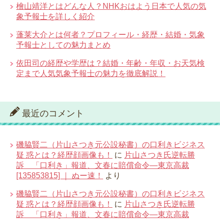
檜山靖洋とはどんな人？NHKおはよう日本で人気の気
象予報士を詳しく紹介
蓬莱大介とは何者？プロフィール・経歴・結婚・気象
予報士としての魅力まとめ
依田司の経歴や学歴は？結婚・年齢・年収・お天気検
定まで人気気象予報士の魅力を徹底解説！
最近のコメント
磯脇賢二（片山さつき元公設秘書）の口利きビジネス
疑 惑とは？経歴顔画像も！
に
片山さつき氏逆転勝
訴 「口利き」報道、文春に賠償命令―東京高裁
[135853815] ｜ ぬー速！
より
磯脇賢二（片山さつき元公設秘書）の口利きビジネス
疑 惑とは？経歴顔画像も！
に
片山さつき氏逆転勝
訴 「口利き」報道、文春に賠償命令―東京高裁