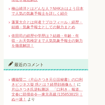
檜山靖洋とはどんな人？NHKおはよう日本
で人気の気象予報士を詳しく紹介
蓬莱大介とは何者？プロフィール・経歴・
結婚・気象予報士としての魅力まとめ
依田司の経歴や学歴は？結婚・年齢・年
収・お天気検定まで人気気象予報士の魅力
を徹底解説！
最近のコメント
磯脇賢二（片山さつき元公設秘書）の口利
きビジネス疑 惑とは？経歴顔画像も！
に
片山さつき氏逆転勝訴 「口利き」報道、
文春に賠償命令―東京高裁 [135853815] ｜
ぬー速！
より