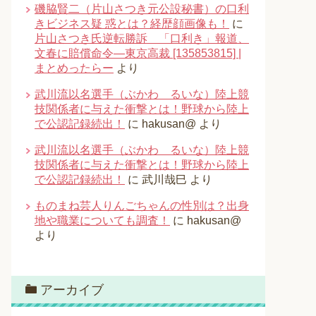
磯脇賢二（片山さつき元公設秘書）の口利
きビジネス疑 惑とは？経歴顔画像も！
に
片山さつき氏逆転勝訴 「口利き」報道、
文春に賠償命令―東京高裁 [135853815] |
まとめったらー
より
武川流以名選手（ぶかわ るいな）陸上競
技関係者に与えた衝撃とは！野球から陸上
で公認記録続出！
に
hakusan@
より
武川流以名選手（ぶかわ るいな）陸上競
技関係者に与えた衝撃とは！野球から陸上
で公認記録続出！
に
武川哉巳
より
ものまね芸人りんごちゃんの性別は？出身
地や職業についても調査！
に
hakusan@
より
アーカイブ