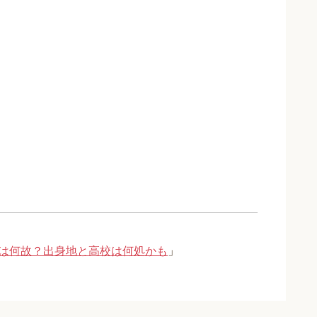
は何故？出身地と高校は何処かも
」