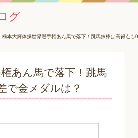
ログ
橋本大輝体操世界選手権あん馬で落下！跳馬鉄棒は高得点も0.
手権あん馬で落下！跳馬
7差で金メダルは？