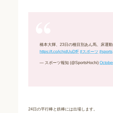
橋本大輝、23日の種目別あん馬、床運
https://t.co/ichjdUuDfF
#スポーツ
#sports
— スポーツ報知 (@SportsHochi)
Octobe
24日の平行棒と鉄棒には出場します。