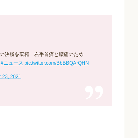
動の決勝を棄権 右手首痛と腰痛のため
#ニュース
pic.twitter.com/BbBBQArQHN
r 23, 2021