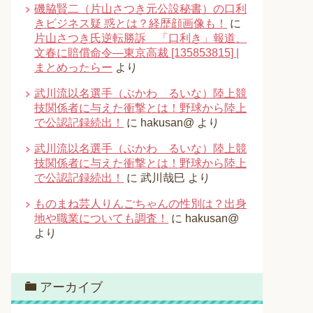
磯脇賢二（片山さつき元公設秘書）の口利
きビジネス疑 惑とは？経歴顔画像も！
に
片山さつき氏逆転勝訴 「口利き」報道、
文春に賠償命令―東京高裁 [135853815] |
まとめったらー
より
武川流以名選手（ぶかわ るいな）陸上競
技関係者に与えた衝撃とは！野球から陸上
で公認記録続出！
に
hakusan@
より
武川流以名選手（ぶかわ るいな）陸上競
技関係者に与えた衝撃とは！野球から陸上
で公認記録続出！
に
武川哉巳
より
ものまね芸人りんごちゃんの性別は？出身
地や職業についても調査！
に
hakusan@
より
アーカイブ