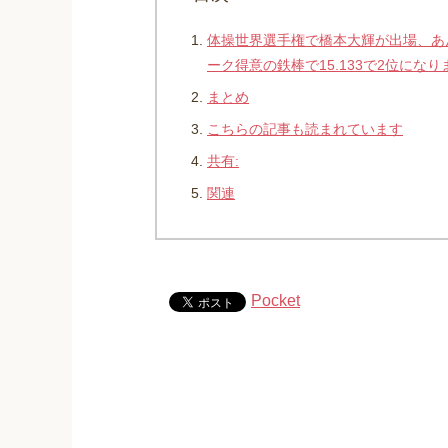
体操世界選手権で橋本大輝が出場、あん
ーク得意の鉄棒で15.133で2位にな
まとめ
こちらの記事も読まれています
共有:
関連
Pocket