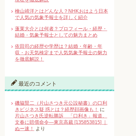
檜山靖洋とはどんな人？NHKおはよう日本
で人気の気象予報士を詳しく紹介
蓬莱大介とは何者？プロフィール・経歴・
結婚・気象予報士としての魅力まとめ
依田司の経歴や学歴は？結婚・年齢・年
収・お天気検定まで人気気象予報士の魅力
を徹底解説！
最近のコメント
磯脇賢二（片山さつき元公設秘書）の口利
きビジネス疑 惑とは？経歴顔画像も！
に
片山さつき氏逆転勝訴 「口利き」報道、
文春に賠償命令―東京高裁 [135853815] ｜
ぬー速！
より