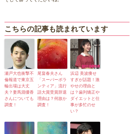
こちらの記事も読まれています
瀬戸大也衝撃不
尾畠春夫さん
浜辺 美波痩せ
倫報道で東京五
「スーパーボラ
すぎが話題！激
輪出場は大丈
ンティア」流行
やせの理由と
夫？妻馬淵優香
語大賞受賞辞退
は？歯列矯正や
さんについても
理由は？何故か
ダイエットと仕
調査！
調査！
事が多忙のせ
い？