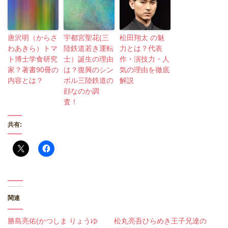
唐沢明（からさ
宇都宮聖花(三
松田翔太 の魅
わあきら）トマ
陸鉄道若き運転
力とは？代表
ト博士学食研究
士）誕生の理由
作・演技力・人
家？著書90冊の
は？復興のシン
気の理由を徹底
内容とは？
ボル三陸鉄道の
解説
顔なのか調
査！
共有:
関連
勝島亮佑(かつしま りょうゆ
松丸亮吾ひらめき王子兄達の