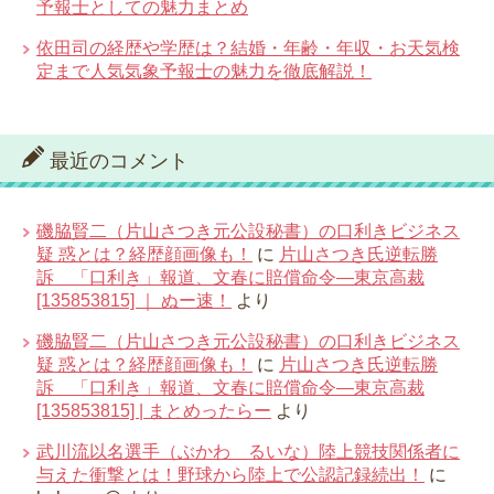
予報士としての魅力まとめ
依田司の経歴や学歴は？結婚・年齢・年収・お天気検
定まで人気気象予報士の魅力を徹底解説！
最近のコメント
磯脇賢二（片山さつき元公設秘書）の口利きビジネス
疑 惑とは？経歴顔画像も！
に
片山さつき氏逆転勝
訴 「口利き」報道、文春に賠償命令―東京高裁
[135853815] ｜ ぬー速！
より
磯脇賢二（片山さつき元公設秘書）の口利きビジネス
疑 惑とは？経歴顔画像も！
に
片山さつき氏逆転勝
訴 「口利き」報道、文春に賠償命令―東京高裁
[135853815] | まとめったらー
より
武川流以名選手（ぶかわ るいな）陸上競技関係者に
与えた衝撃とは！野球から陸上で公認記録続出！
に