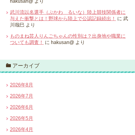
hakusan@
より
武川流以名選手（ぶかわ るいな）陸上競技関係者に
与えた衝撃とは！野球から陸上で公認記録続出！
に
武
川哉巳
より
ものまね芸人りんごちゃんの性別は？出身地や職業に
ついても調査！
に
hakusan@
より
アーカイブ
2026年8月
2026年7月
2026年6月
2026年5月
2026年4月