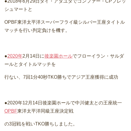
●2018年6月29日タイ・アタユタでコンファー・CPフレッ
シュマートと
OPBF東洋太平洋スーパーフライ級シルバー王座タイトル
マッチを行い判定負けを機す。
●
2020年
2月14日に
後楽園ホール
でフローイラン・サルダ
ールとタイトルマッチを
行ない、7回1分40秒TKO勝ちでアジア王座獲得に成功
●2020年12月14日後楽園ホールで中川健太との王座統一
OPBF
東洋太平洋同級王座決定戦
の3冠戦を戦いTKO勝ちしました。