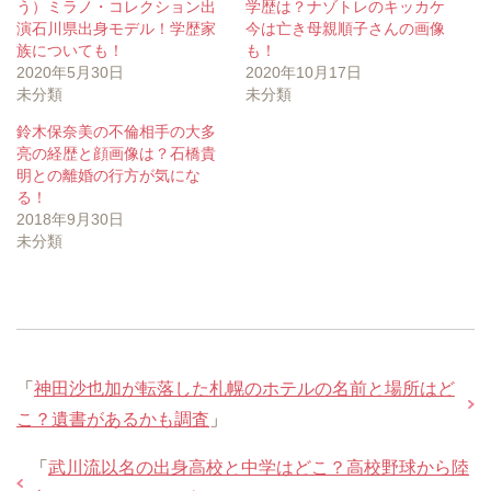
う）ミラノ・コレクション出
学歴は？ナゾトレのキッカケ
演石川県出身モデル！学歴家
今は亡き母親順子さんの画像
族についても！
も！
2020年5月30日
2020年10月17日
未分類
未分類
鈴木保奈美の不倫相手の大多
亮の経歴と顔画像は？石橋貴
明との離婚の行方が気にな
る！
2018年9月30日
未分類
「
神田沙也加が転落した札幌のホテルの名前と場所はど
こ？遺書があるかも調査
」
「
武川流以名の出身高校と中学はどこ？高校野球から陸