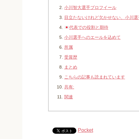
小川智大選手プロフイール
目立たないけれど欠かせない、小川選
代表での役割と期待
小川選手へのエールを込めて
所属
受賞歴
まとめ
こちらの記事も読まれています
共有:
関連
Pocket