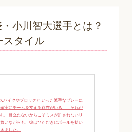
表・小川智大選手とは？
ースタイル
スパイクやブロックと いった派手なプレーに
 確実にチームを支える存在がいる――それが
す。 目立たないからこそミスが許されないリ
背負いながらも、彼はひたむきにボールを拾い
てきました。