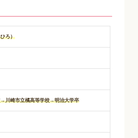
もひろ）
校→川崎市立橘高等学校→明治大学卒