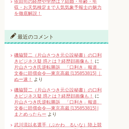
依田司の経歴や学歴は？結婚・年齢・年
収・お天気検定まで人気気象予報士の魅力
を徹底解説！
最近のコメント
磯脇賢二（片山さつき元公設秘書）の口利
きビジネス疑 惑とは？経歴顔画像も！
に
片山さつき氏逆転勝訴 「口利き」報道、
文春に賠償命令―東京高裁 [135853815] ｜
ぬー速！
より
磯脇賢二（片山さつき元公設秘書）の口利
きビジネス疑 惑とは？経歴顔画像も！
に
片山さつき氏逆転勝訴 「口利き」報道、
文春に賠償命令―東京高裁 [135853815] |
まとめったらー
より
武川流以名選手（ぶかわ るいな）陸上競