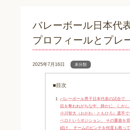
バレーボール日本代
プロフィールとプレ
2025年7月16日
未分類
■目次
バレーボール男子日本代表の試合で、
目を奪われがちな中、静かに、しかし
小川智大（おがわ・ともひろ）選手で
ベロというポジション。 その重責を
続け、 チームのピンチを何度も救っ