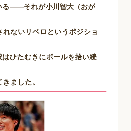
いる――それが
小川智大（おが
されないリベロというポジショ
彼はひたむきにボールを拾い続
てきました。