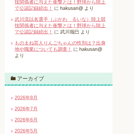
技関係者に与えた衝撃とは！野球から陸上
で公認記録続出！
に
hakusan@
より
武川流以名選手（ぶかわ るいな）陸上競
技関係者に与えた衝撃とは！野球から陸上
で公認記録続出！
に
武川哉巳
より
ものまね芸人りんごちゃんの性別は？出身
地や職業についても調査！
に
hakusan@
より
アーカイブ
2026年8月
2026年7月
2026年6月
2026年5月