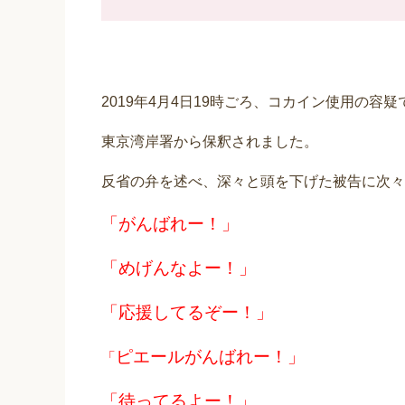
2019年4月4日19時ごろ、コカイン使用の容
東京湾岸署から保釈されました。
反省の弁を述べ、深々と頭を下げた被告に次々
「がんばれー！」
「めげんなよー！」
「応援してるぞー！」
ピエールがんばれー！」
「
「待ってるよー！」