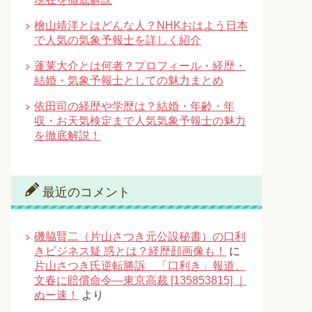
檜山靖洋とはどんな人？NHKおはよう日本
で人気の気象予報士を詳しく紹介
蓬莱大介とは何者？プロフィール・経歴・
結婚・気象予報士としての魅力まとめ
依田司の経歴や学歴は？結婚・年齢・年
収・お天気検定まで人気気象予報士の魅力
を徹底解説！
最近のコメント
磯脇賢二（片山さつき元公設秘書）の口利
きビジネス疑 惑とは？経歴顔画像も！
に
片山さつき氏逆転勝訴 「口利き」報道、
文春に賠償命令―東京高裁 [135853815] ｜
ぬー速！
より