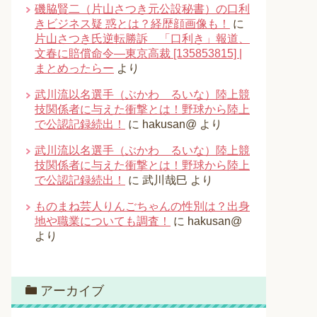
磯脇賢二（片山さつき元公設秘書）の口利
きビジネス疑 惑とは？経歴顔画像も！
に
片山さつき氏逆転勝訴 「口利き」報道、
文春に賠償命令―東京高裁 [135853815] |
まとめったらー
より
武川流以名選手（ぶかわ るいな）陸上競
技関係者に与えた衝撃とは！野球から陸上
で公認記録続出！
に
hakusan@
より
武川流以名選手（ぶかわ るいな）陸上競
技関係者に与えた衝撃とは！野球から陸上
で公認記録続出！
に
武川哉巳
より
ものまね芸人りんごちゃんの性別は？出身
地や職業についても調査！
に
hakusan@
より
アーカイブ