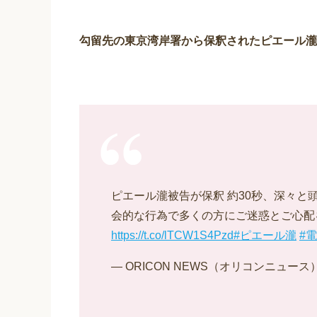
勾留先の東京湾岸署から保釈されたピエール瀧
ピエール瀧被告が保釈 約30秒、深々
会的な行為で多くの方にご迷惑とご心配
https://t.co/lTCW1S4Pzd
#ピエール瀧
#
— ORICON NEWS（オリコンニュース） (