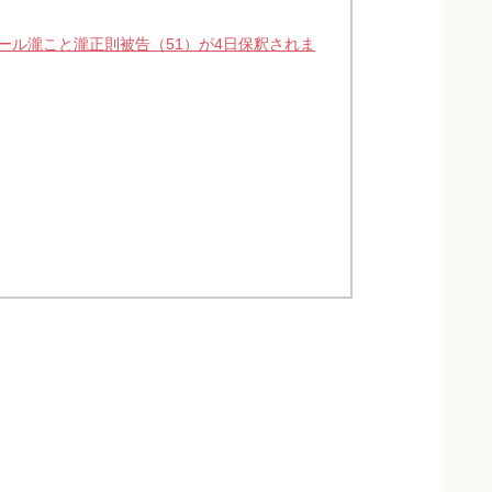
ール瀧こと瀧正則被告（51）が4日保釈されま