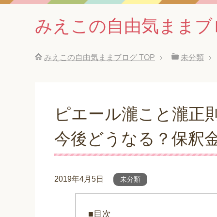
みえこの自由気ままブ
みえこの自由気ままブログ
TOP
未分類
ピエール瀧こと瀧正則
今後どうなる？保釈
2019年4月5日
未分類
■目次