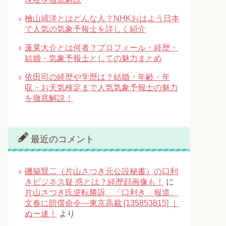
檜山靖洋とはどんな人？NHKおはよう日本
で人気の気象予報士を詳しく紹介
蓬莱大介とは何者？プロフィール・経歴・
結婚・気象予報士としての魅力まとめ
依田司の経歴や学歴は？結婚・年齢・年
収・お天気検定まで人気気象予報士の魅力
を徹底解説！
最近のコメント
磯脇賢二（片山さつき元公設秘書）の口利
きビジネス疑 惑とは？経歴顔画像も！
に
片山さつき氏逆転勝訴 「口利き」報道、
文春に賠償命令―東京高裁 [135853815] ｜
ぬー速！
より