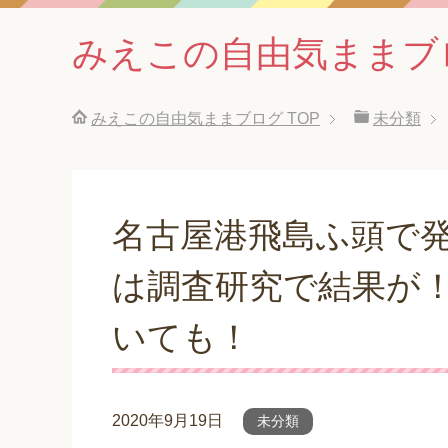
みえこの自由気ままブ
みえこの自由気ままブログ
TOP
未分類
名古屋港飛島ふ頭で
は調査研究で結果が
いても！
2020年9月19日
未分類