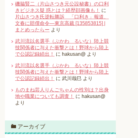
磯脇賢二（片山さつき元公設秘書）の口利
きビジネス疑 惑とは？経歴顔画像も！
に
片山さつき氏逆転勝訴 「口利き」報道、
文春に賠償命令―東京高裁 [135853815] |
まとめったらー
より
武川流以名選手（ぶかわ るいな）陸上競
技関係者に与えた衝撃とは！野球から陸上
で公認記録続出！
に
hakusan@
より
武川流以名選手（ぶかわ るいな）陸上競
技関係者に与えた衝撃とは！野球から陸上
で公認記録続出！
に
武川哉巳
より
ものまね芸人りんごちゃんの性別は？出身
地や職業についても調査！
に
hakusan@
より
アーカイブ