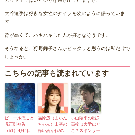
ネット上ではいろいろな噂が出ていますが、
大谷選手は好きな女性のタイプを次のように語っていま
す。
背が高くて、ハキハキした人が好きなそうです。
そうなると、狩野舞子さんがピッタリと思うのは私だけで
しょうか。
こちらの記事も読まれています
ピエール瀧こと
福原遥（まいん
小山陽平の出身
瀧正則被告
ちゃん）出演の
高校は大学はど
（51）4月4日
舞いあがれ!の
こ？スポンサー