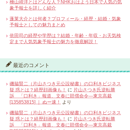
檜山靖洋とはどんな人？NHKおはよう日本で人気の気
象予報士を詳しく紹介
蓬莱大介とは何者？プロフィール・経歴・結婚・気象
予報士としての魅力まとめ
依田司の経歴や学歴は？結婚・年齢・年収・お天気検
定まで人気気象予報士の魅力を徹底解説！
最近のコメント
磯脇賢二（片山さつき元公設秘書）の口利きビジネス
疑 惑とは？経歴顔画像も！
に
片山さつき氏逆転勝
訴 「口利き」報道、文春に賠償命令―東京高裁
[135853815] ｜ ぬー速！
より
磯脇賢二（片山さつき元公設秘書）の口利きビジネス
疑 惑とは？経歴顔画像も！
に
片山さつき氏逆転勝
訴 「口利き」報道、文春に賠償命令―東京高裁