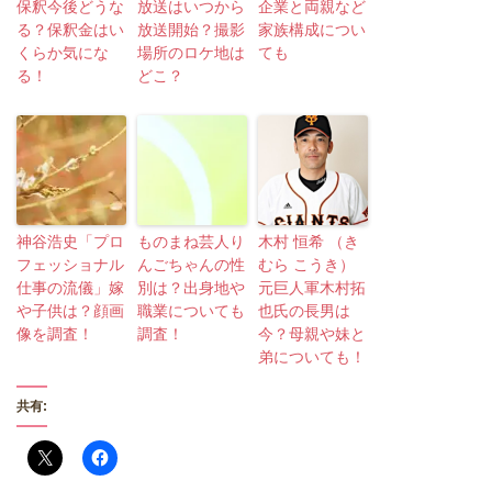
保釈今後どうな
放送はいつから
企業と両親など
る？保釈金はい
放送開始？撮影
家族構成につい
くらか気にな
場所のロケ地は
ても
る！
どこ？
神谷浩史「プロ
ものまね芸人り
木村 恒希 （き
フェッショナル
んごちゃんの性
むら こうき）
仕事の流儀」嫁
別は？出身地や
元巨人軍木村拓
や子供は？顔画
職業についても
也氏の長男は
像を調査！
調査！
今？母親や妹と
弟についても！
共有: