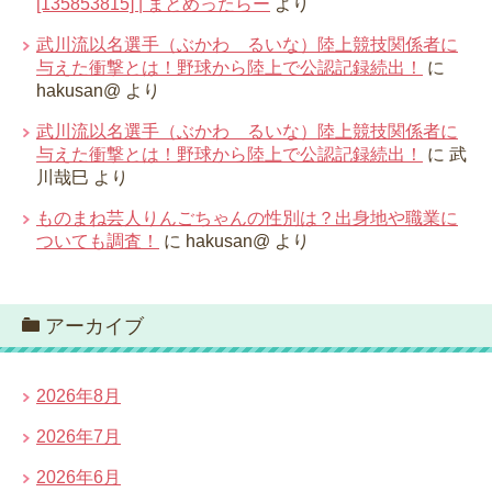
[135853815] | まとめったらー
より
武川流以名選手（ぶかわ るいな）陸上競技関係者に
与えた衝撃とは！野球から陸上で公認記録続出！
に
hakusan@
より
武川流以名選手（ぶかわ るいな）陸上競技関係者に
与えた衝撃とは！野球から陸上で公認記録続出！
に
武
川哉巳
より
ものまね芸人りんごちゃんの性別は？出身地や職業に
ついても調査！
に
hakusan@
より
アーカイブ
2026年8月
2026年7月
2026年6月