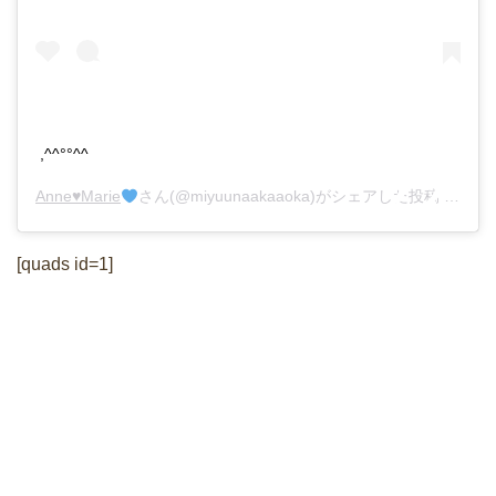
,^^°°^^
Anne
♥️
Marie
さん(@miyuunaakaaoka)がシェアした投稿 –
201
[quads id=1]