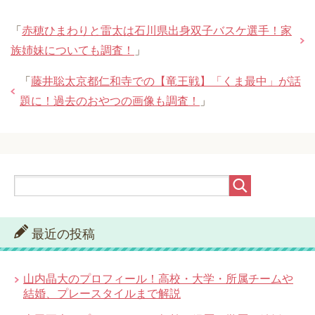
「
赤穂ひまわりと雷太は石川県出身双子バスケ選手！家
族姉妹についても調査！
」
「
藤井聡太京都仁和寺での【竜王戦】「くま最中」が話
題に！過去のおやつの画像も調査！
」
最近の投稿
山内晶大のプロフィール！高校・大学・所属チームや
結婚、プレースタイルまで解説