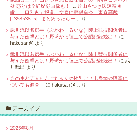
疑 惑とは？経歴顔画像も！
に
片山さつき氏逆転勝
訴 「口利き」報道、文春に賠償命令―東京高裁
[135853815] | まとめったらー
より
武川流以名選手（ぶかわ るいな）陸上競技関係者に
与えた衝撃とは！野球から陸上で公認記録続出！
に
hakusan@
より
武川流以名選手（ぶかわ るいな）陸上競技関係者に
与えた衝撃とは！野球から陸上で公認記録続出！
に
武
川哉巳
より
ものまね芸人りんごちゃんの性別は？出身地や職業に
ついても調査！
に
hakusan@
より
アーカイブ
2026年8月