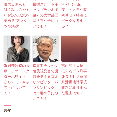
達武史さんと
直樹グレートキ
2021（十五
は？親しみやす
ャップテン木滝
夜）の方角や時
い解説で人気を
役）の大学芸歴
間帯は何時頃に
集める”アマタ
は？妻や子につ
ピークを迎え
ツ”の魅力
いても！
る？
浜辺美波初の医
森喜朗会長の女
宮内淳【太陽に
療ドラマ「ドク
性蔑視発言で謝
ほえろボン刑事
ターホワイト」
罪会見！東京オ
死去！】児童演
あらすじ・キャ
リンピック・パ
劇活動地球環境
ストについて
ラリンピック
問題に取り組ん
も！
は？妻や子につ
だ理由は何？
いても！
共有: