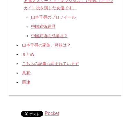
る元アスリートで「キングダム」で羌瘣（キョウ
カイ）役を演じた女優です。
山本千尋のプロフイール
中国武術経歴
中国武術の成績は？
山本千尋の家族、姉妹は？
まとめ
こちらの記事も読まれています
共有:
関連
Pocket