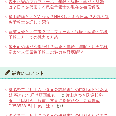
森田正光のプロフィール！年齢・経歴・学歴・結婚
は？日本を代表する気象予報士の現在を徹底解説
檜山靖洋とはどんな人？NHKおはよう日本で人気の気
象予報士を詳しく紹介
蓬莱大介とは何者？プロフィール・経歴・結婚・気象
予報士としての魅力まとめ
依田司の経歴や学歴は？結婚・年齢・年収・お天気検
定まで人気気象予報士の魅力を徹底解説！
最近のコメント
磯脇賢二（片山さつき元公設秘書）の口利きビジネス
疑 惑とは？経歴顔画像も！
に
片山さつき氏逆転勝
訴 「口利き」報道、文春に賠償命令―東京高裁
[135853815] ｜ ぬー速！
より
磯脇賢二（片山さつき元公設秘書）の口利きビジネス