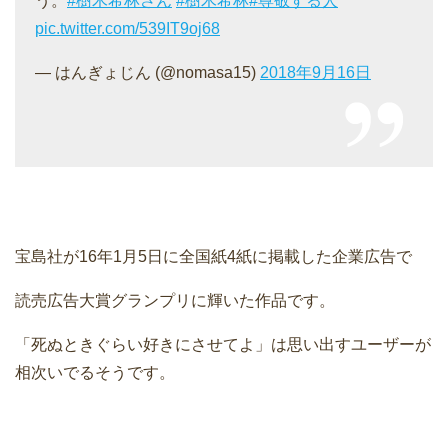
う。
#樹木希林さん
#樹木希林
#尊敬する人
pic.twitter.com/539IT9oj68
— はんぎょじん (@nomasa15)
2018年9月16日
宝島社が16年1月5日に全国紙4紙に掲載した企業広告で
読売広告大賞グランプリに輝いた作品です。
「死ぬときぐらい好きにさせてよ」は思い出すユーザーが
相次いでるそうです。