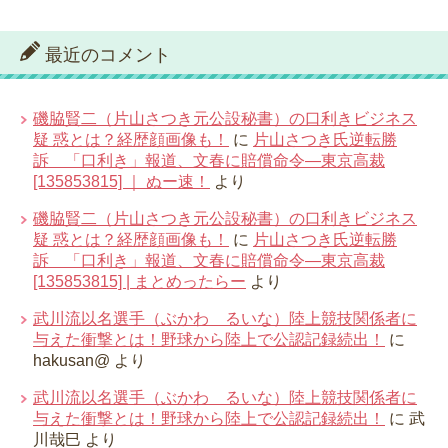
最近のコメント
磯脇賢二（片山さつき元公設秘書）の口利きビジネス
疑 惑とは？経歴顔画像も！
に
片山さつき氏逆転勝
訴 「口利き」報道、文春に賠償命令―東京高裁
[135853815] ｜ ぬー速！
より
磯脇賢二（片山さつき元公設秘書）の口利きビジネス
疑 惑とは？経歴顔画像も！
に
片山さつき氏逆転勝
訴 「口利き」報道、文春に賠償命令―東京高裁
[135853815] | まとめったらー
より
武川流以名選手（ぶかわ るいな）陸上競技関係者に
与えた衝撃とは！野球から陸上で公認記録続出！
に
hakusan@
より
武川流以名選手（ぶかわ るいな）陸上競技関係者に
与えた衝撃とは！野球から陸上で公認記録続出！
に
武
川哉巳
より