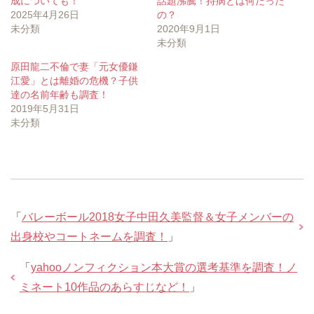
成についても！
話題沸騰！持病とは何だった
2025年4月26日
の？
未分類
2020年9月1日
未分類
原田龍二不倫で妻「元女優鎌
江愛」とは離婚の危機？子供
達の名前年齢も調査！
2019年5月31日
未分類
「
バレーボール2018女子中田久美監督＆女子メンバーの
出身校やコートネームを調査！
」
「
yahooノンフィクション本大賞の選考基準を調査！ノ
ミネート10作品のあらすじなど！
」