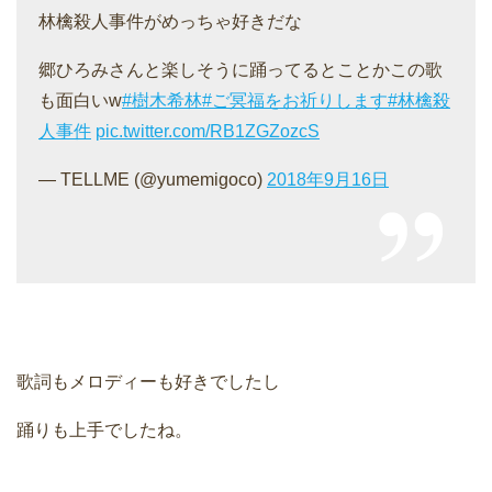
林檎殺人事件がめっちゃ好きだな
郷ひろみさんと楽しそうに踊ってるとことかこの歌
も面白いw
#樹木希林
#ご冥福をお祈りします
#林檎殺
人事件
pic.twitter.com/RB1ZGZozcS
— TELLME (@yumemigoco)
2018年9月16日
歌詞もメロディーも好きでしたし
踊りも上手でしたね。