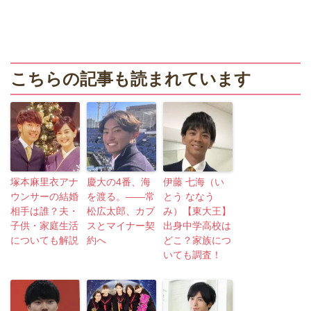
こちらの記事も読まれています
塚本麻里衣アナ
慶大の4番、海
伊藤 七海（い
ウンサーの結婚
を渡る。——常
とう ななう
相手は誰？夫・
松広太郎、カブ
み）【東大王】
子供・家庭生活
スとマイナー契
出身中学高校は
についても解説
約へ
どこ？家族につ
いても調査！