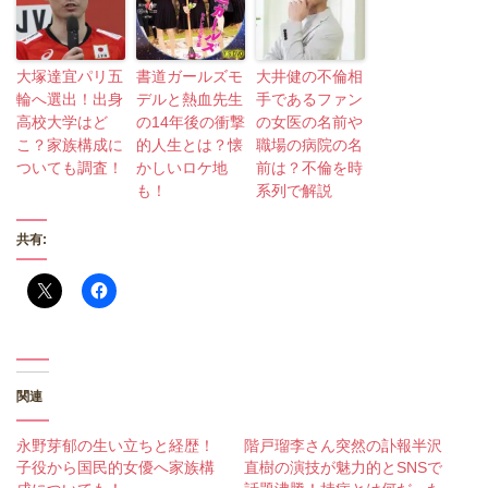
大塚達宜パリ五
書道ガールズモ
大井健の不倫相
輪へ選出！出身
デルと熱血先生
手であるファン
高校大学はど
の14年後の衝撃
の女医の名前や
こ？家族構成に
的人生とは？懐
職場の病院の名
ついても調査！
かしいロケ地
前は？不倫を時
も！
系列で解説
共有:
関連
永野芽郁の生い立ちと経歴！
階戸瑠李さん突然の訃報半沢
子役から国民的女優へ家族構
直樹の演技が魅力的とSNSで