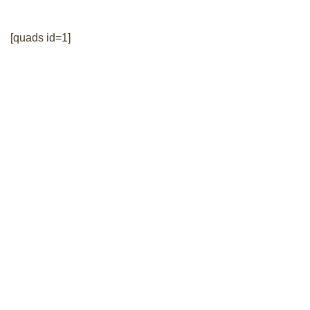
[quads id=1]