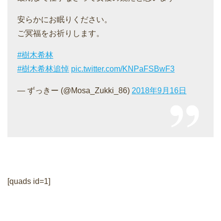
安らかにお眠りください。
ご冥福をお祈りします。
#樹木希林
#樹木希林追悼
pic.twitter.com/KNPaFSBwF3
— ずっきー (@Mosa_Zukki_86)
2018年9月16日
[quads id=1]