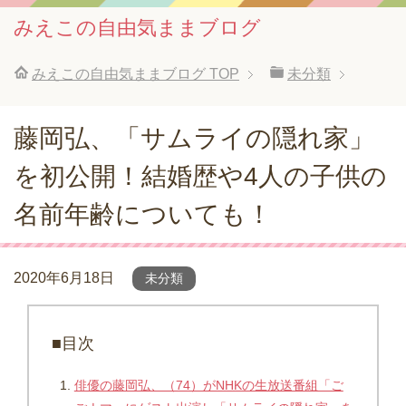
みえこの自由気ままブログ
みえこの自由気ままブログ
TOP
未分類
藤岡弘、「サムライの隠れ家」
を初公開！結婚歴や4人の子供の
名前年齢についても！
2020年6月18日
未分類
■目次
俳優の藤岡弘、（74）がNHKの生放送番組「ご