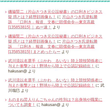
磯脇賢二（片山さつき元公設秘書）の口利きビジネス
疑 惑とは？経歴顔画像も！
に
片山さつき氏逆転勝
訴 「口利き」報道、文春に賠償命令―東京高裁
[135853815] ｜ ぬー速！
より
磯脇賢二（片山さつき元公設秘書）の口利きビジネス
疑 惑とは？経歴顔画像も！
に
片山さつき氏逆転勝
訴 「口利き」報道、文春に賠償命令―東京高裁
[135853815] | まとめったらー
より
武川流以名選手（ぶかわ るいな）陸上競技関係者に
与えた衝撃とは！野球から陸上で公認記録続出！
に
hakusan@
より
武川流以名選手（ぶかわ るいな）陸上競技関係者に
与えた衝撃とは！野球から陸上で公認記録続出！
に
武
川哉巳
より
ものまね芸人りんごちゃんの性別は？出身地や職業に
ついても調査！
に
hakusan@
より