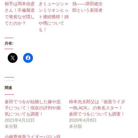
相手は岡本信彦
きミュージシャ
熱――津田健次
さん！不倫報道
ンミリオンヒッ
郎という表現者
で発覚なぜ隠し
ト連続獲得！姉
てたのか？
や甥について
も！
共有:
関連
倉田てつをが結婚した嫁や息
柿本光太郎父は『仮面ライダ
子について！現在の評判や病
ーBLACK』 の有名スター！
気についても調査！
倉田てつをについても調査！
2021年4月12日
2020年4月8日
未分類
未分類
小林豊仮面ライダーバロン役