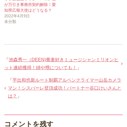
が万引き事務所契約解除！愛
知県広報大使はどうなる？
2022年4月9日
未分類
「
池森秀一（DEEN)蕎麦好きミュージシャンミリオンヒ
ット連続獲得！姉や甥についても！
」
「
平出和也新ルート制覇アルペンクライマー山岳カメラ
マン！シスパーレ登頂成功！パートナー谷口けいさんと
は？
」
コメントを残す