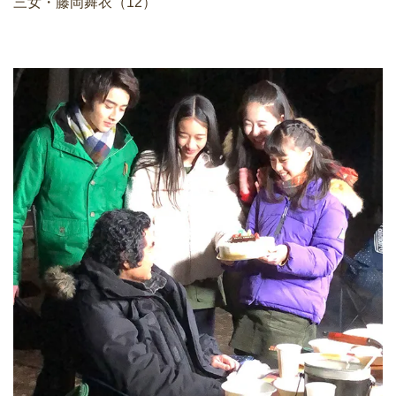
三女・藤岡舞衣（12）