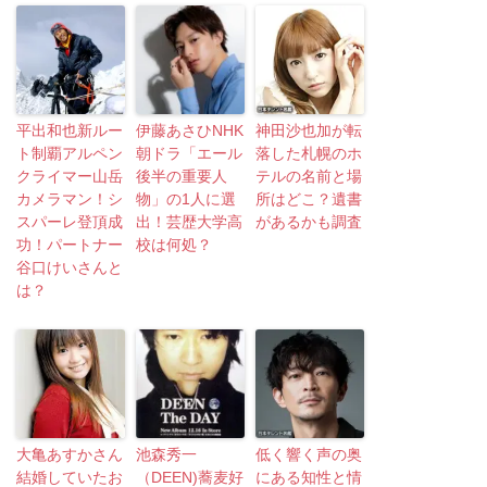
平出和也新ルー
伊藤あさひNHK
神田沙也加が転
ト制覇アルペン
朝ドラ「エール
落した札幌のホ
クライマー山岳
後半の重要人
テルの名前と場
カメラマン！シ
物」の1人に選
所はどこ？遺書
スパーレ登頂成
出！芸歴大学高
があるかも調査
功！パートナー
校は何処？
谷口けいさんと
は？
大亀あすかさん
池森秀一
低く響く声の奥
結婚していたお
（DEEN)蕎麦好
にある知性と情