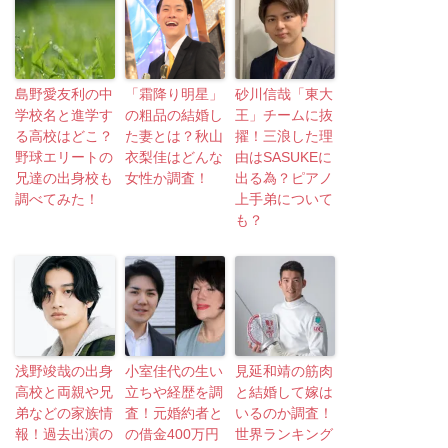
島野愛友利の中
「霜降り明星」
砂川信哉「東大
学校名と進学す
の粗品の結婚し
王」チームに抜
る高校はどこ？
た妻とは？秋山
擢！三浪した理
野球エリートの
衣梨佳はどんな
由はSASUKEに
兄達の出身校も
女性か調査！
出る為？ピアノ
調べてみた！
上手弟について
も？
浅野竣哉の出身
小室佳代の生い
見延和靖の筋肉
高校と両親や兄
立ちや経歴を調
と結婚して嫁は
弟などの家族情
査！元婚約者と
いるのか調査！
報！過去出演の
の借金400万円
世界ランキング