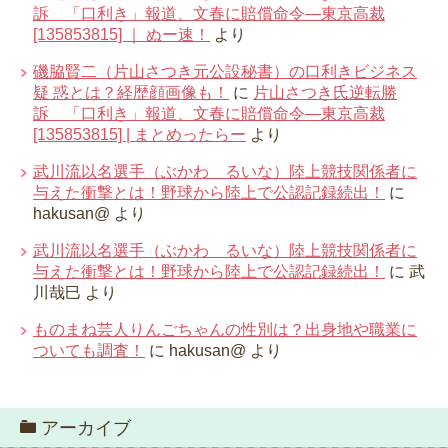
訴 「口利き」報道、文春に賠償命令―東京高裁
[135853815] ｜ ぬー速！
より
磯脇賢二（片山さつき元公設秘書）の口利きビジネス
疑 惑とは？経歴顔画像も！
に
片山さつき氏逆転勝
訴 「口利き」報道、文春に賠償命令―東京高裁
[135853815] | まとめったらー
より
武川流以名選手（ぶかわ るいな）陸上競技関係者に
与えた衝撃とは！野球から陸上で公認記録続出！
に
hakusan@
より
武川流以名選手（ぶかわ るいな）陸上競技関係者に
与えた衝撃とは！野球から陸上で公認記録続出！
に
武
川哉巳
より
ものまね芸人りんごちゃんの性別は？出身地や職業に
ついても調査！
に
hakusan@
より
アーカイブ