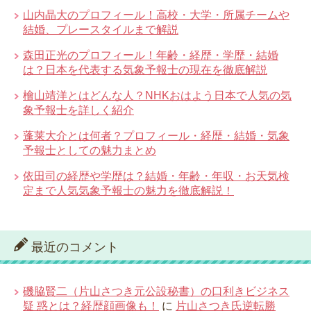
山内晶大のプロフィール！高校・大学・所属チームや
結婚、プレースタイルまで解説
森田正光のプロフィール！年齢・経歴・学歴・結婚
は？日本を代表する気象予報士の現在を徹底解説
檜山靖洋とはどんな人？NHKおはよう日本で人気の気
象予報士を詳しく紹介
蓬莱大介とは何者？プロフィール・経歴・結婚・気象
予報士としての魅力まとめ
依田司の経歴や学歴は？結婚・年齢・年収・お天気検
定まで人気気象予報士の魅力を徹底解説！
最近のコメント
磯脇賢二（片山さつき元公設秘書）の口利きビジネス
疑 惑とは？経歴顔画像も！
に
片山さつき氏逆転勝