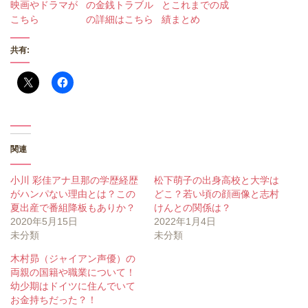
映画やドラマが
の金銭トラブル
とこれまでの成
こちら
の詳細はこちら
績まとめ
共有:
関連
小川 彩佳アナ旦那の学歴経歴
松下萌子の出身高校と大学は
がハンパない理由とは？この
どこ？若い頃の顔画像と志村
夏出産で番組降板もありか？
けんとの関係は？
2020年5月15日
2022年1月4日
未分類
未分類
木村昴（ジャイアン声優）の
両親の国籍や職業について！
幼少期はドイツに住んでいて
お金持ちだった？！