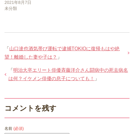
2021年8月7日
未分類
「
山口達也酒気帯び運転で逮捕TOKIOに復帰もはや絶
望！離婚した妻や子は？
」
「
明治大卒エリート俳優斉藤洋介さん闘病中の死去病名
は何？イケメン俳優の息子についても！
」
コメントを残す
名前
(必須)