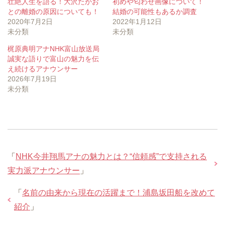
壮絶人生を語る！大沢たかお
初めや匂わせ画像について！
との離婚の原因についても！
結婚の可能性もあるか調査
2020年7月2日
2022年1月12日
未分類
未分類
梶原典明アナNHK富山放送局
誠実な語りで富山の魅力を伝
え続けるアナウンサー
2026年7月19日
未分類
「
NHK今井翔馬アナの魅力とは？“信頼感”で支持される
実力派アナウンサー
」
「
名前の由来から現在の活躍まで！浦島坂田船を改めて
紹介
」