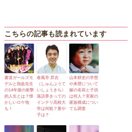
こちらの記事も読まれています
書道ガールズモ
春風亭 昇吉
山本耕史の学歴
デルと熱血先生
（しゅんぷうて
や来歴について
の14年後の衝撃
いしょうきち）
嫁の名前と子供
的人生とは？懐
落語界きっての
は何人？実家の
かしいロケ地
インテリ高校大
家族構成につい
も！
学は何処？妻や
ても調査
子は？