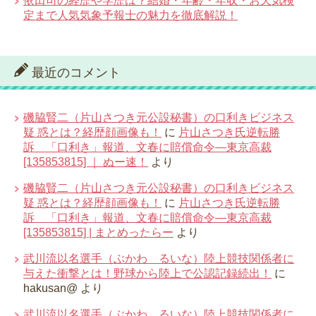
依田司の経歴や学歴は？結婚・年齢・年収・お天気検
定まで人気気象予報士の魅力を徹底解説！
最近のコメント
磯脇賢二（片山さつき元公設秘書）の口利きビジネス
疑 惑とは？経歴顔画像も！
に
片山さつき氏逆転勝
訴 「口利き」報道、文春に賠償命令―東京高裁
[135853815] ｜ ぬー速！
より
磯脇賢二（片山さつき元公設秘書）の口利きビジネス
疑 惑とは？経歴顔画像も！
に
片山さつき氏逆転勝
訴 「口利き」報道、文春に賠償命令―東京高裁
[135853815] | まとめったらー
より
武川流以名選手（ぶかわ るいな）陸上競技関係者に
与えた衝撃とは！野球から陸上で公認記録続出！
に
hakusan@
より
武川流以名選手（ぶかわ るいな）陸上競技関係者に