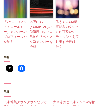
「≠ME」（ノッ
水野由結
肌うるるCM新
トイコールミ
(YUIMETAL)の
垣結衣のクシャ
ー）メンバーの
脱退理由はソロ
ミが可愛いい！
プロフィールや
活動か？ベビメ
ティッシュを差
愛称も！
タ新メンバーを
し出す子役は
予想！
誰？
共有:
関連
広瀬香美ダウンタウンなうで
大倉忠義と広瀬アリスの馴れ