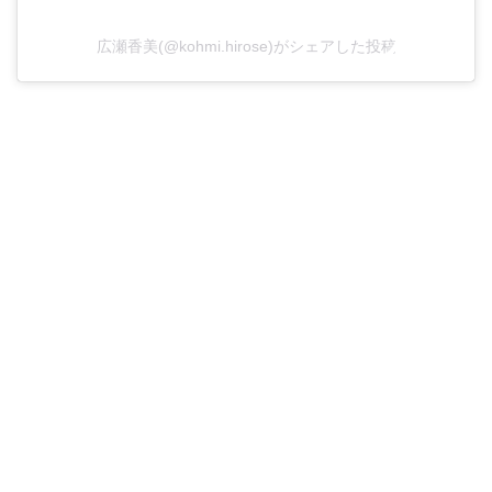
広瀬香美(@kohmi.hirose)がシェアした投稿