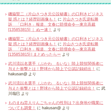
磯脇賢二（片山さつき元公設秘書）の口利きビジネス
疑 惑とは？経歴顔画像も！
に
片山さつき氏逆転勝
訴 「口利き」報道、文春に賠償命令―東京高裁
[135853815] ｜ ぬー速！
より
磯脇賢二（片山さつき元公設秘書）の口利きビジネス
疑 惑とは？経歴顔画像も！
に
片山さつき氏逆転勝
訴 「口利き」報道、文春に賠償命令―東京高裁
[135853815] | まとめったらー
より
武川流以名選手（ぶかわ るいな）陸上競技関係者に
与えた衝撃とは！野球から陸上で公認記録続出！
に
hakusan@
より
武川流以名選手（ぶかわ るいな）陸上競技関係者に
与えた衝撃とは！野球から陸上で公認記録続出！
に
武
川哉巳
より
ものまね芸人りんごちゃんの性別は？出身地や職業に
ついても調査！
に
hakusan@
より