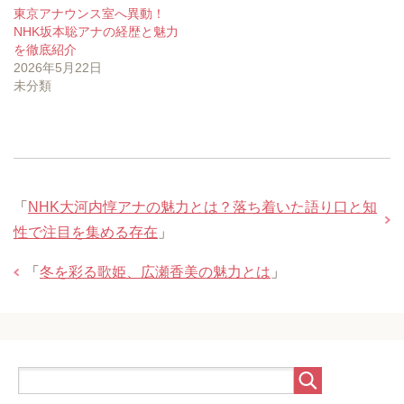
東京アナウンス室へ異動！
NHK坂本聡アナの経歴と魅力
を徹底紹介
2026年5月22日
未分類
「
NHK大河内惇アナの魅力とは？落ち着いた語り口と知
性で注目を集める存在
」
「
冬を彩る歌姫、広瀬香美の魅力とは
」