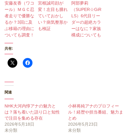
安藤友香（ワコ
宮根誠司顔が
阿部夢莉
ール）ＭＧＣ忍
変！左目も腫れ
（SUPER☆GiR
者走りで優勝な
ていておかし
LS）6代目リー
るか？3回に及
い？病気整形か
ダーの超絶カラ
ぶ移籍の理由に
も検証
ーはなに？家族
ついても調査！
構成についても
共有:
関連
NHK大河内惇アナの魅力と
小林将純アナのプロフィー
は？落ち着いた語り口と知性
ル！経歴や担当番組、魅力ま
で注目を集める存在
とめ
2026年5月18日
2026年5月23日
未分類
未分類