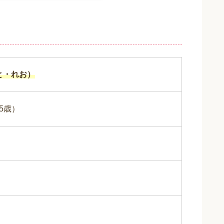
と・れお）
25歳）