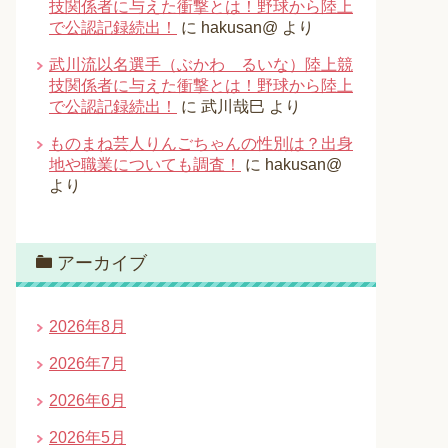
技関係者に与えた衝撃とは！野球から陸上
で公認記録続出！
に
hakusan@
より
武川流以名選手（ぶかわ るいな）陸上競
技関係者に与えた衝撃とは！野球から陸上
で公認記録続出！
に
武川哉巳
より
ものまね芸人りんごちゃんの性別は？出身
地や職業についても調査！
に
hakusan@
より
アーカイブ
2026年8月
2026年7月
2026年6月
2026年5月