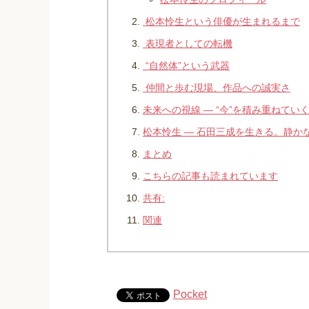
松本怜生という俳優が生まれるまで
表現者としての転機
“自然体”という武器
仲間と歩む現場、作品への誠実さ
未来への視線 ― “今”を積み重ねてい
松本怜生 ― 石田三成を生きる。静か
まとめ
こちらの記事も読まれています
共有:
関連
Pocket