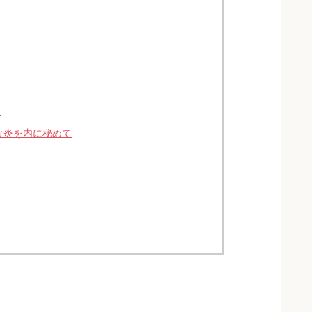
く
な炎を内に秘めて