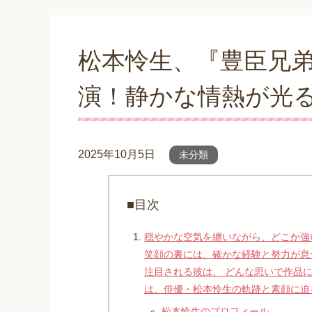
松本怜生、『豊臣兄
演！静かな情熱が光
2025年10月5日
未分類
■目次
穏やかな空気を纏いながら、どこか強
笑顔の裏には、確かな経験と努力が息
注目される彼は、 どんな思いで作品
は、俳優・松本怜生の軌跡と素顔に迫
松本怜生のプロフィール