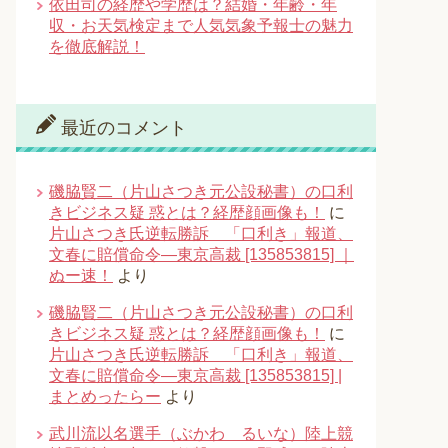
依田司の経歴や学歴は？結婚・年齢・年
収・お天気検定まで人気気象予報士の魅力
を徹底解説！
最近のコメント
磯脇賢二（片山さつき元公設秘書）の口利
きビジネス疑 惑とは？経歴顔画像も！
に
片山さつき氏逆転勝訴 「口利き」報道、
文春に賠償命令―東京高裁 [135853815] ｜
ぬー速！
より
磯脇賢二（片山さつき元公設秘書）の口利
きビジネス疑 惑とは？経歴顔画像も！
に
片山さつき氏逆転勝訴 「口利き」報道、
文春に賠償命令―東京高裁 [135853815] |
まとめったらー
より
武川流以名選手（ぶかわ るいな）陸上競