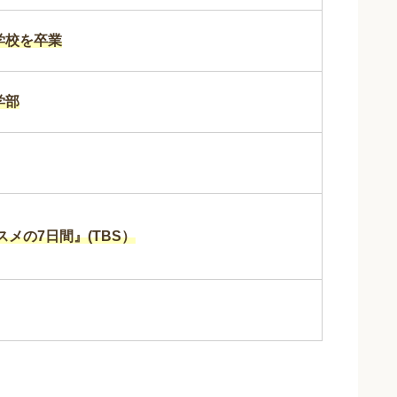
学校を卒業
学部
スメの7日間』(TBS）