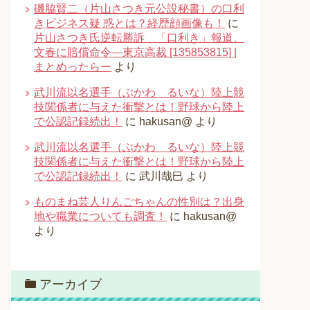
磯脇賢二（片山さつき元公設秘書）の口利
きビジネス疑 惑とは？経歴顔画像も！
に
片山さつき氏逆転勝訴 「口利き」報道、
文春に賠償命令―東京高裁 [135853815] |
まとめったらー
より
武川流以名選手（ぶかわ るいな）陸上競
技関係者に与えた衝撃とは！野球から陸上
で公認記録続出！
に
hakusan@
より
武川流以名選手（ぶかわ るいな）陸上競
技関係者に与えた衝撃とは！野球から陸上
で公認記録続出！
に
武川哉巳
より
ものまね芸人りんごちゃんの性別は？出身
地や職業についても調査！
に
hakusan@
より
アーカイブ