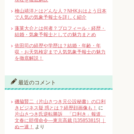
檜山靖洋とはどんな人？NHKおはよう日本
で人気の気象予報士を詳しく紹介
蓬莱大介とは何者？プロフィール・経歴・
結婚・気象予報士としての魅力まとめ
依田司の経歴や学歴は？結婚・年齢・年
収・お天気検定まで人気気象予報士の魅力
を徹底解説！
最近のコメント
磯脇賢二（片山さつき元公設秘書）の口利
きビジネス疑 惑とは？経歴顔画像も！
に
片山さつき氏逆転勝訴 「口利き」報道、
文春に賠償命令―東京高裁 [135853815] ｜
ぬー速！
より