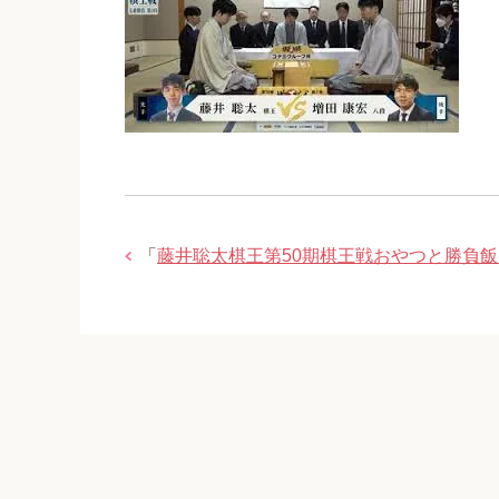
「
藤井聡太棋王第50期棋王戦おやつと勝負