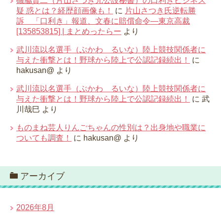
磯脇賢二（片山さつき元公設秘書）の口利きビジネス
疑 惑とは？経歴顔画像も！
に
片山さつき氏逆転勝
訴 「口利き」報道、文春に賠償命令―東京高裁
[135853815] | まとめったらー
より
武川流以名選手（ぶかわ るいな）陸上競技関係者に
与えた衝撃とは！野球から陸上で公認記録続出！
に
hakusan@
より
武川流以名選手（ぶかわ るいな）陸上競技関係者に
与えた衝撃とは！野球から陸上で公認記録続出！
に
武
川哉巳
より
ものまね芸人りんごちゃんの性別は？出身地や職業に
ついても調査！
に
hakusan@
より
アーカイブ
2026年8月