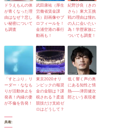
ドラえもんの体
武田康祐（厚生
紀野沙良（きの
が青くなった理
労働省賃金課
さら）東大王挑
由はなぜ？悲し
長）顔画像やプ
戦の理由は憧れ
い秘密について
ロフィールを！
の人に会いたい
も調査
金浦空港の暴行
為！学歴家族に
動画も！
ついても調査！
「すとぷり」リ
東京2020オリ
低く響く声の奥
ーダー・ななも
ンピックの報奨
にある知性と情
りが活動休止を
金の金額は？課
熱――津田健次
発表！内縁の妻
税される？柔道
郎という表現者
が不倫を告発！
競技だけ支給ゼ
ロはどうして？
共有: