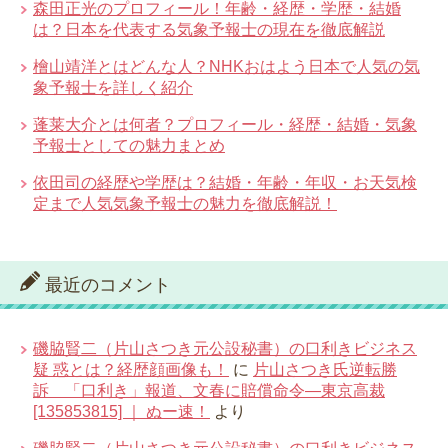
森田正光のプロフィール！年齢・経歴・学歴・結婚
は？日本を代表する気象予報士の現在を徹底解説
檜山靖洋とはどんな人？NHKおはよう日本で人気の気
象予報士を詳しく紹介
蓬莱大介とは何者？プロフィール・経歴・結婚・気象
予報士としての魅力まとめ
依田司の経歴や学歴は？結婚・年齢・年収・お天気検
定まで人気気象予報士の魅力を徹底解説！
最近のコメント
磯脇賢二（片山さつき元公設秘書）の口利きビジネス
疑 惑とは？経歴顔画像も！
に
片山さつき氏逆転勝
訴 「口利き」報道、文春に賠償命令―東京高裁
[135853815] ｜ ぬー速！
より