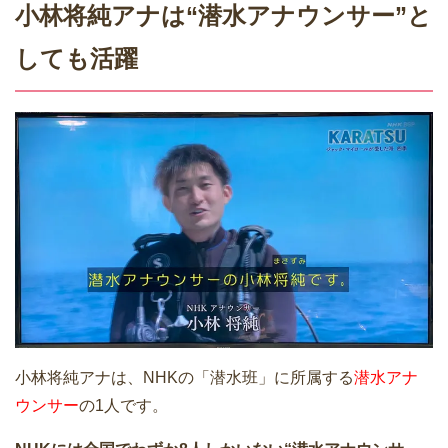
小林将純
アナは“潜水アナウンサー”と
しても活躍
小林将純アナは、NHKの「潜水班」に所属する
潜水アナ
ウンサー
の1人です。