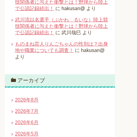
技関係者に与えた衝撃とは！野球から陸上
で公認記録続出！
に
hakusan@
より
武川流以名選手（ぶかわ るいな）陸上競
技関係者に与えた衝撃とは！野球から陸上
で公認記録続出！
に
武川哉巳
より
ものまね芸人りんごちゃんの性別は？出身
地や職業についても調査！
に
hakusan@
より
アーカイブ
2026年8月
2026年7月
2026年6月
2026年5月