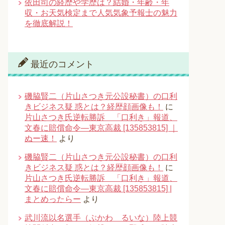
依田司の経歴や学歴は？結婚・年齢・年
収・お天気検定まで人気気象予報士の魅力
を徹底解説！
最近のコメント
磯脇賢二（片山さつき元公設秘書）の口利
きビジネス疑 惑とは？経歴顔画像も！
に
片山さつき氏逆転勝訴 「口利き」報道、
文春に賠償命令―東京高裁 [135853815] ｜
ぬー速！
より
磯脇賢二（片山さつき元公設秘書）の口利
きビジネス疑 惑とは？経歴顔画像も！
に
片山さつき氏逆転勝訴 「口利き」報道、
文春に賠償命令―東京高裁 [135853815] |
まとめったらー
より
武川流以名選手（ぶかわ るいな）陸上競