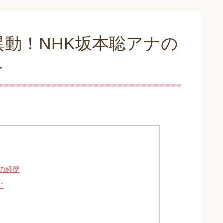
動！NHK坂本聡アナの
介
の経歴
”