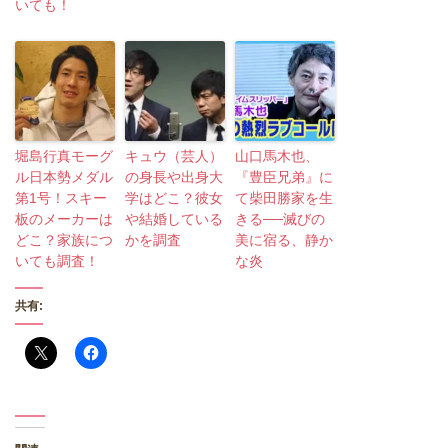
いても！
堀島行真モーグ
キュウ（芸人）
山口馬木也、
ル日本勢メダル
の身長や出身大
『豊臣兄弟』に
第1号！スキー
学はどこ？彼女
て柴田勝家を生
板のメーカーは
や結婚している
きる──滅びの
どこ？家族につ
かを調査
美に宿る、静か
いても調査！
な炎
共有: