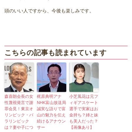
頭のいい人ですから、今後も楽しみです。
こちらの記事も読まれています
森喜朗会長の女
梶原典明アナ
小芝風花は元フ
性蔑視発言で謝
NHK富山放送局
ィギアスケート
罪会見！東京オ
誠実な語りで富
選手で実家はお
リンピック・パ
山の魅力を伝え
金持ち？姉と妹
ラリンピック
続けるアナウン
も美人だった？
は？妻や子につ
サー
【画像あり】