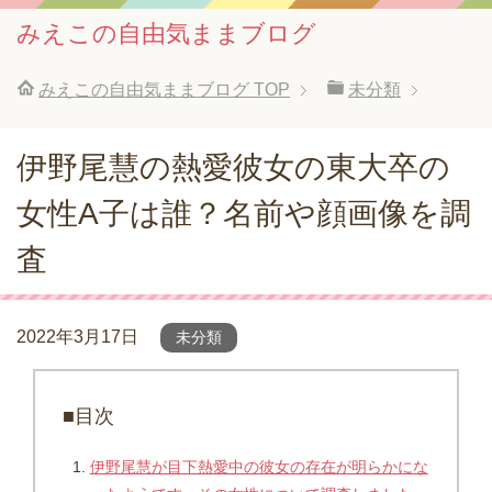
みえこの自由気ままブログ
みえこの自由気ままブログ
TOP
未分類
伊野尾慧の熱愛彼女の東大卒の
女性A子は誰？名前や顔画像を調
査
2022年3月17日
未分類
■目次
伊野尾慧が目下熱愛中の彼女の存在が明らかにな