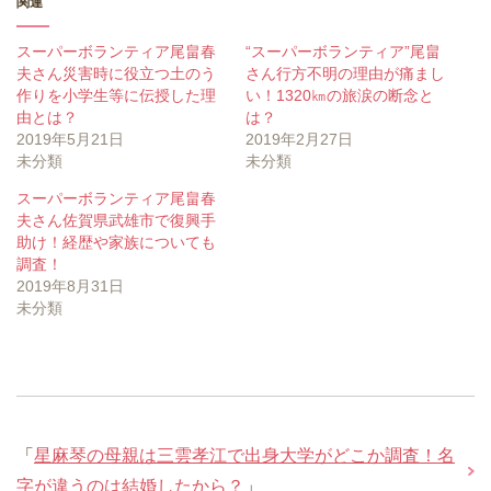
関連
スーパーボランティア尾畠春
“スーパーボランティア”尾畠
夫さん災害時に役立つ土のう
さん行方不明の理由が痛まし
作りを小学生等に伝授した理
い！1320㎞の旅涙の断念と
由とは？
は？
2019年5月21日
2019年2月27日
未分類
未分類
スーパーボランティア尾畠春
夫さん佐賀県武雄市で復興手
助け！経歴や家族についても
調査！
2019年8月31日
未分類
「
星麻琴の母親は三雲孝江で出身大学がどこか調査！名
字が違うのは結婚したから？
」