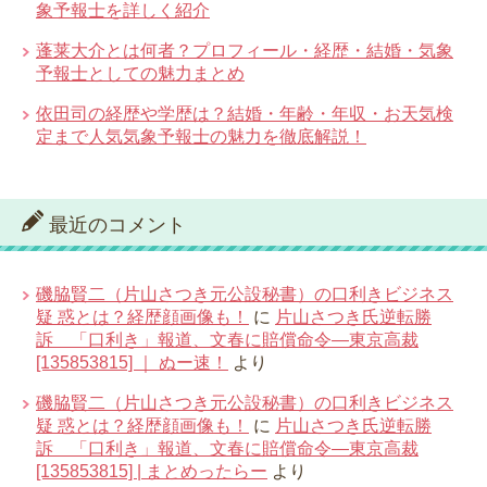
象予報士を詳しく紹介
蓬莱大介とは何者？プロフィール・経歴・結婚・気象
予報士としての魅力まとめ
依田司の経歴や学歴は？結婚・年齢・年収・お天気検
定まで人気気象予報士の魅力を徹底解説！
最近のコメント
磯脇賢二（片山さつき元公設秘書）の口利きビジネス
疑 惑とは？経歴顔画像も！
に
片山さつき氏逆転勝
訴 「口利き」報道、文春に賠償命令―東京高裁
[135853815] ｜ ぬー速！
より
磯脇賢二（片山さつき元公設秘書）の口利きビジネス
疑 惑とは？経歴顔画像も！
に
片山さつき氏逆転勝
訴 「口利き」報道、文春に賠償命令―東京高裁
[135853815] | まとめったらー
より