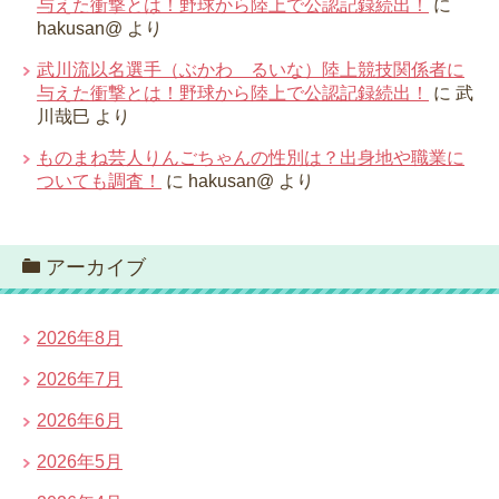
与えた衝撃とは！野球から陸上で公認記録続出！
に
hakusan@
より
武川流以名選手（ぶかわ るいな）陸上競技関係者に
与えた衝撃とは！野球から陸上で公認記録続出！
に
武
川哉巳
より
ものまね芸人りんごちゃんの性別は？出身地や職業に
ついても調査！
に
hakusan@
より
アーカイブ
2026年8月
2026年7月
2026年6月
2026年5月