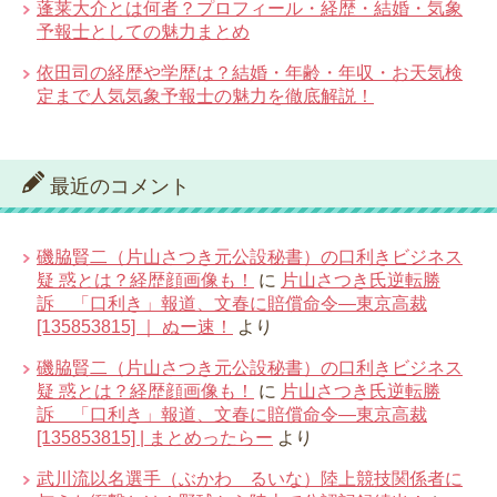
蓬莱大介とは何者？プロフィール・経歴・結婚・気象
予報士としての魅力まとめ
依田司の経歴や学歴は？結婚・年齢・年収・お天気検
定まで人気気象予報士の魅力を徹底解説！
最近のコメント
磯脇賢二（片山さつき元公設秘書）の口利きビジネス
疑 惑とは？経歴顔画像も！
に
片山さつき氏逆転勝
訴 「口利き」報道、文春に賠償命令―東京高裁
[135853815] ｜ ぬー速！
より
磯脇賢二（片山さつき元公設秘書）の口利きビジネス
疑 惑とは？経歴顔画像も！
に
片山さつき氏逆転勝
訴 「口利き」報道、文春に賠償命令―東京高裁
[135853815] | まとめったらー
より
武川流以名選手（ぶかわ るいな）陸上競技関係者に