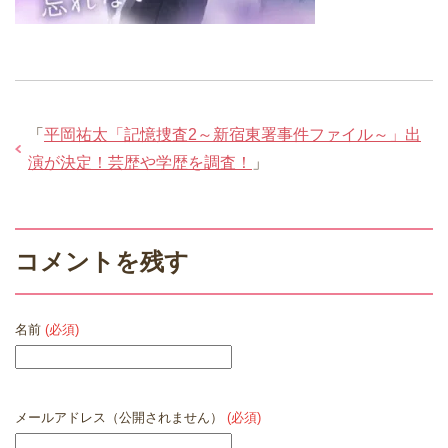
「
平岡祐太「記憶捜査2～新宿東署事件ファイル～」出
演が決定！芸歴や学歴を調査！
」
コメントを残す
名前
(必須)
メールアドレス（公開されません）
(必須)