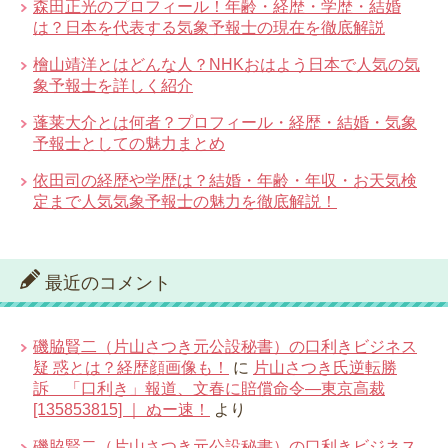
森田正光のプロフィール！年齢・経歴・学歴・結婚
は？日本を代表する気象予報士の現在を徹底解説
檜山靖洋とはどんな人？NHKおはよう日本で人気の気
象予報士を詳しく紹介
蓬莱大介とは何者？プロフィール・経歴・結婚・気象
予報士としての魅力まとめ
依田司の経歴や学歴は？結婚・年齢・年収・お天気検
定まで人気気象予報士の魅力を徹底解説！
最近のコメント
磯脇賢二（片山さつき元公設秘書）の口利きビジネス
疑 惑とは？経歴顔画像も！
に
片山さつき氏逆転勝
訴 「口利き」報道、文春に賠償命令―東京高裁
[135853815] ｜ ぬー速！
より
磯脇賢二（片山さつき元公設秘書）の口利きビジネス