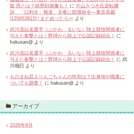
疑 惑とは？経歴顔画像も！
に
片山さつき氏逆転勝
訴 「口利き」報道、文春に賠償命令―東京高裁
[135853815] | まとめったらー
より
武川流以名選手（ぶかわ るいな）陸上競技関係者に
与えた衝撃とは！野球から陸上で公認記録続出！
に
hakusan@
より
武川流以名選手（ぶかわ るいな）陸上競技関係者に
与えた衝撃とは！野球から陸上で公認記録続出！
に
武
川哉巳
より
ものまね芸人りんごちゃんの性別は？出身地や職業に
ついても調査！
に
hakusan@
より
アーカイブ
2026年8月