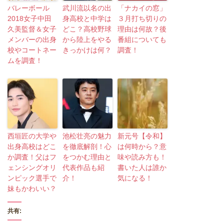
バレーボール
武川流以名の出
「ナカイの窓」
2018女子中田
身高校と中学は
３月打ち切りの
久美監督＆女子
どこ？高校野球
理由は何故？後
メンバーの出身
から陸上をやる
番組についても
校やコートネー
きっかけは何？
調査！
ムを調査！
西垣匠の大学や
池松壮亮の魅力
新元号【令和】
出身高校はどこ
を徹底解剖！心
は何時から？意
か調査！父はフ
をつかむ理由と
味や読み方も！
ェンシングオリ
代表作品も紹
書いた人は誰か
ンピック選手で
介！
気になる！
妹もかわいい？
共有: