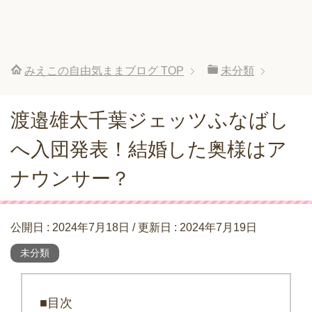
みえこの自由気ままブログ
TOP
未分類
渡邉雄太千葉ジェッツふなばし
へ入団発表！結婚した奥様はア
ナウンサー？
公開日 :
2024年7月18日
/ 更新日 :
2024年7月19日
未分類
■目次