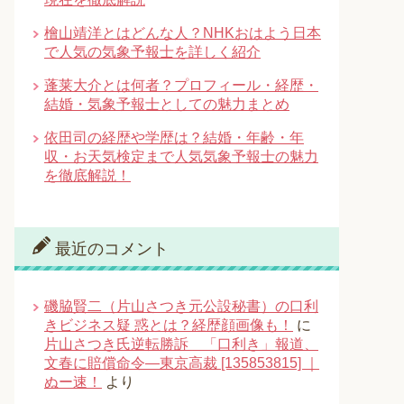
檜山靖洋とはどんな人？NHKおはよう日本
で人気の気象予報士を詳しく紹介
蓬莱大介とは何者？プロフィール・経歴・
結婚・気象予報士としての魅力まとめ
依田司の経歴や学歴は？結婚・年齢・年
収・お天気検定まで人気気象予報士の魅力
を徹底解説！
最近のコメント
磯脇賢二（片山さつき元公設秘書）の口利
きビジネス疑 惑とは？経歴顔画像も！
に
片山さつき氏逆転勝訴 「口利き」報道、
文春に賠償命令―東京高裁 [135853815] ｜
ぬー速！
より