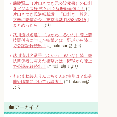
磯脇賢二（片山さつき元公設秘書）の口利
きビジネス疑 惑とは？経歴顔画像も！
に
片山さつき氏逆転勝訴 「口利き」報道、
文春に賠償命令―東京高裁 [135853815] |
まとめったらー
より
武川流以名選手（ぶかわ るいな）陸上競
技関係者に与えた衝撃とは！野球から陸上
で公認記録続出！
に
hakusan@
より
武川流以名選手（ぶかわ るいな）陸上競
技関係者に与えた衝撃とは！野球から陸上
で公認記録続出！
に
武川哉巳
より
ものまね芸人りんごちゃんの性別は？出身
地や職業についても調査！
に
hakusan@
より
アーカイブ