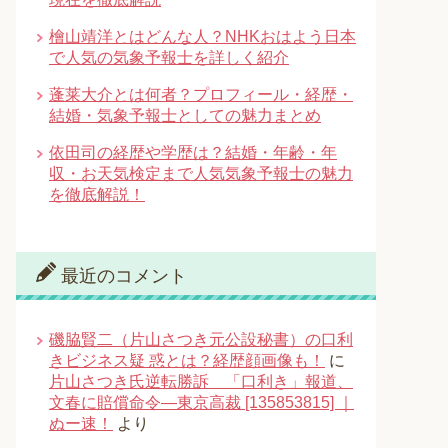
檜山靖洋とはどんな人？NHKおはよう日本
で人気の気象予報士を詳しく紹介
蓬莱大介とは何者？プロフィール・経歴・
結婚・気象予報士としての魅力まとめ
依田司の経歴や学歴は？結婚・年齢・年
収・お天気検定まで人気気象予報士の魅力
を徹底解説！
最近のコメント
磯脇賢二（片山さつき元公設秘書）の口利
きビジネス疑 惑とは？経歴顔画像も！
に
片山さつき氏逆転勝訴 「口利き」報道、
文春に賠償命令―東京高裁 [135853815] ｜
ぬー速！
より