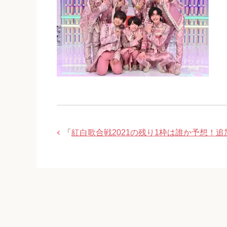
「
紅白歌合戦2021の残り1枠は誰か予想！