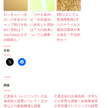
わっきゃい（京
「けやき坂46」
8割りおじさん
大）の本名やキ
が「日向坂46」
西浦博教授2月
ャップ投げを始
に改名した理由
コロナウイルス
めた理由は？
は？その由来に
感染症爆発が来
YouTubeおすす
ついても調査！
る発言！予言的
め動画も！
中か？
共有:
関連
乙黒拓斗（レスリング）の出
乙黒圭祐の出身高校・大学な
身高校と経歴について！父や
どの学歴を調査！自衛隊体育
母などの家族構成も調査
大学所属でレスリングの経歴