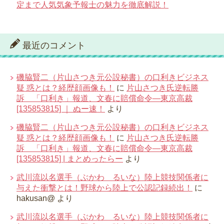
定まで人気気象予報士の魅力を徹底解説！
最近のコメント
磯脇賢二（片山さつき元公設秘書）の口利きビジネス
疑 惑とは？経歴顔画像も！
に
片山さつき氏逆転勝
訴 「口利き」報道、文春に賠償命令―東京高裁
[135853815] ｜ ぬー速！
より
磯脇賢二（片山さつき元公設秘書）の口利きビジネス
疑 惑とは？経歴顔画像も！
に
片山さつき氏逆転勝
訴 「口利き」報道、文春に賠償命令―東京高裁
[135853815] | まとめったらー
より
武川流以名選手（ぶかわ るいな）陸上競技関係者に
与えた衝撃とは！野球から陸上で公認記録続出！
に
hakusan@
より
武川流以名選手（ぶかわ るいな）陸上競技関係者に