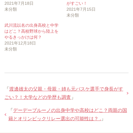
2021年7月18日
がすごい！
未分類
2021年7月15日
未分類
武川流以名の出身高校と中学
はどこ？高校野球から陸上を
やるきっかけは何？
2021年12月18日
未分類
「
渡邊雄太の父親・母親・姉も元バスケ選手で身長がす
ごい？！大学などの学歴も調査
」
「
デーデーブルーノの出身中学や高校はどこ？両親の国
籍とオリンピックリレー選出の可能性は？ .
」