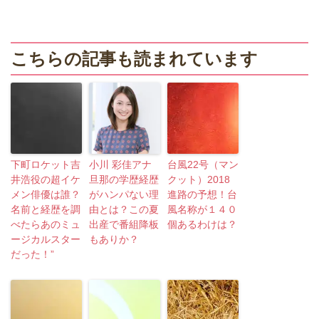
こちらの記事も読まれています
下町ロケット吉
小川 彩佳アナ
台風22号（マン
井浩役の超イケ
旦那の学歴経歴
クット）2018
メン俳優は誰？
がハンパない理
進路の予想！台
名前と経歴を調
由とは？この夏
風名称が１４０
べたらあのミュ
出産で番組降板
個あるわけは？
ージカルスター
もありか？
だった！”