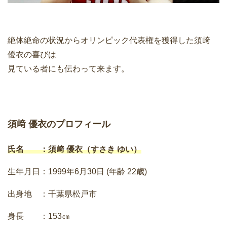
絶体絶命の状況からオリンピック代表権を獲得した須﨑
優衣の喜びは
見ている者にも伝わって来ます。
須﨑 優衣のプロフィール
氏名 ：須﨑 優衣（すさき ゆい）
生年月日：1999年6月30日 (年齢 22歳)
出身地 ：千葉県松戸市
身長 ：153㎝