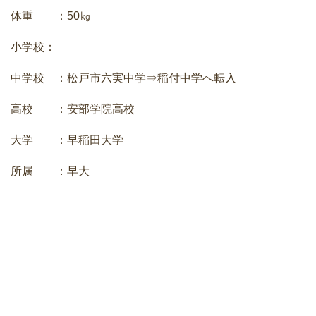
体重 ：50㎏
小学校：
中学校 ：松戸市六実中学⇒稲付中学へ転入
高校 ：安部学院高校
大学 ：早稲田大学
所属 ：早大