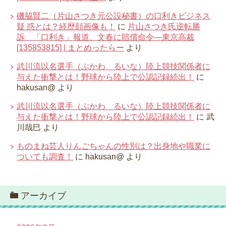
磯脇賢二（片山さつき元公設秘書）の口利きビジネス
疑 惑とは？経歴顔画像も！
に
片山さつき氏逆転勝
訴 「口利き」報道、文春に賠償命令―東京高裁
[135853815] | まとめったらー
より
武川流以名選手（ぶかわ るいな）陸上競技関係者に
与えた衝撃とは！野球から陸上で公認記録続出！
に
hakusan@
より
武川流以名選手（ぶかわ るいな）陸上競技関係者に
与えた衝撃とは！野球から陸上で公認記録続出！
に
武
川哉巳
より
ものまね芸人りんごちゃんの性別は？出身地や職業に
ついても調査！
に
hakusan@
より
アーカイブ