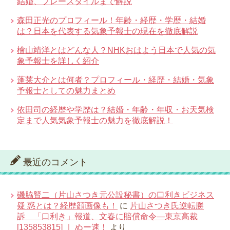
結婚、プレースタイルまで解説
森田正光のプロフィール！年齢・経歴・学歴・結婚
は？日本を代表する気象予報士の現在を徹底解説
檜山靖洋とはどんな人？NHKおはよう日本で人気の気
象予報士を詳しく紹介
蓬莱大介とは何者？プロフィール・経歴・結婚・気象
予報士としての魅力まとめ
依田司の経歴や学歴は？結婚・年齢・年収・お天気検
定まで人気気象予報士の魅力を徹底解説！
最近のコメント
磯脇賢二（片山さつき元公設秘書）の口利きビジネス
疑 惑とは？経歴顔画像も！
に
片山さつき氏逆転勝
訴 「口利き」報道、文春に賠償命令―東京高裁
[135853815] ｜ ぬー速！
より