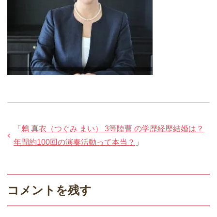
「
鶫 真衣（つぐみ まい） 3等陸曹 の学歴経歴結婚は？
年間約100回の演奏活動って本当？
」
コメントを残す