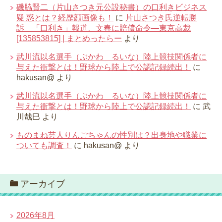
磯脇賢二（片山さつき元公設秘書）の口利きビジネス
疑 惑とは？経歴顔画像も！
に
片山さつき氏逆転勝
訴 「口利き」報道、文春に賠償命令―東京高裁
[135853815] | まとめったらー
より
武川流以名選手（ぶかわ るいな）陸上競技関係者に
与えた衝撃とは！野球から陸上で公認記録続出！
に
hakusan@
より
武川流以名選手（ぶかわ るいな）陸上競技関係者に
与えた衝撃とは！野球から陸上で公認記録続出！
に
武
川哉巳
より
ものまね芸人りんごちゃんの性別は？出身地や職業に
ついても調査！
に
hakusan@
より
アーカイブ
2026年8月