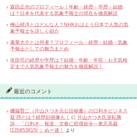
森田正光のプロフィール！年齢・経歴・学歴・結婚
は？日本を代表する気象予報士の現在を徹底解説
檜山靖洋とはどんな人？NHKおはよう日本で人気の気
象予報士を詳しく紹介
蓬莱大介とは何者？プロフィール・経歴・結婚・気象
予報士としての魅力まとめ
依田司の経歴や学歴は？結婚・年齢・年収・お天気検
定まで人気気象予報士の魅力を徹底解説！
最近のコメント
磯脇賢二（片山さつき元公設秘書）の口利きビジネス
疑 惑とは？経歴顔画像も！
に
片山さつき氏逆転勝
訴 「口利き」報道、文春に賠償命令―東京高裁
[135853815] ｜ ぬー速！
より