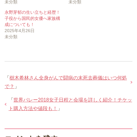
未分類
未分類
永野芽郁の生い立ちと経歴！
子役から国民的女優へ家族構
成についても！
2025年4月26日
未分類
「
樹木希林さん全身がんで闘病の末死去葬儀はいつ何処
で？
」
「
世界バレー2018女子日程と会場を詳しく紹介！チケッ
ト購入方法や値段も！
」