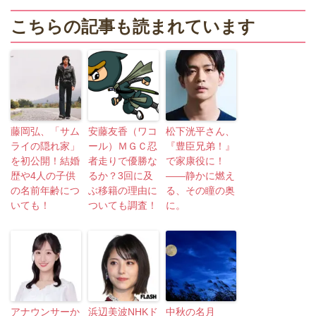
こちらの記事も読まれています
藤岡弘、「サム
安藤友香（ワコ
松下洸平さん、
ライの隠れ家」
ール）ＭＧＣ忍
『豊臣兄弟！』
を初公開！結婚
者走りで優勝な
で家康役に！
歴や4人の子供
るか？3回に及
――静かに燃え
の名前年齢につ
ぶ移籍の理由に
る、その瞳の奥
いても！
ついても調査！
に。
アナウンサーか
浜辺美波NHKド
中秋の名月