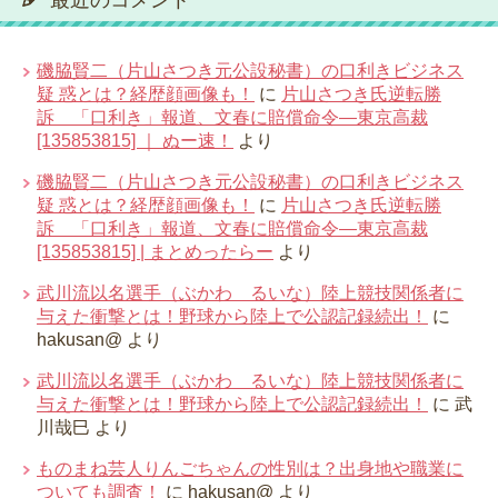
最近のコメント
磯脇賢二（片山さつき元公設秘書）の口利きビジネス
疑 惑とは？経歴顔画像も！
に
片山さつき氏逆転勝
訴 「口利き」報道、文春に賠償命令―東京高裁
[135853815] ｜ ぬー速！
より
磯脇賢二（片山さつき元公設秘書）の口利きビジネス
疑 惑とは？経歴顔画像も！
に
片山さつき氏逆転勝
訴 「口利き」報道、文春に賠償命令―東京高裁
[135853815] | まとめったらー
より
武川流以名選手（ぶかわ るいな）陸上競技関係者に
与えた衝撃とは！野球から陸上で公認記録続出！
に
hakusan@
より
武川流以名選手（ぶかわ るいな）陸上競技関係者に
与えた衝撃とは！野球から陸上で公認記録続出！
に
武
川哉巳
より
ものまね芸人りんごちゃんの性別は？出身地や職業に
ついても調査！
に
hakusan@
より