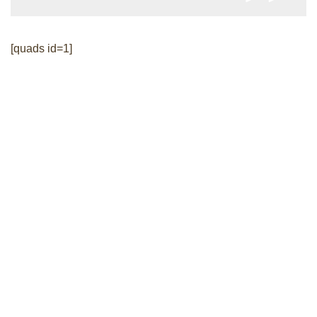
[quads id=1]