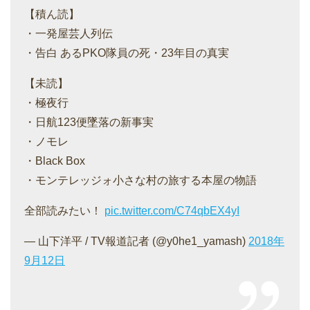
【積ん読】
・一発屋芸人列伝
・告白 あるPKO隊員の死・23年目の真実
【未読】
・極夜行
・日航123便墜落の新事実
・ノモレ
・Black Box
・モンテレッジォ小さな村の旅する本屋の物語
全部読みたい！
pic.twitter.com/C74qbEX4yI
— 山下洋平 / TV報道記者 (@y0he1_yamash)
2018年
9月12日