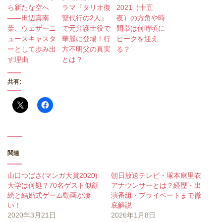
ら新たな空へ
ラマ『タリオ復
2021（十五
――田辺真南
讐代行の2人』
夜）の方角や時
葉、ウェザーニ
で元弁護士役で
間帯は何時頃に
ュースキャスタ
華麗に登場！行
ピークを迎え
ーとして歩み出
方不明父の真実
る？
す理由
とは？
共有:
関連
山口つばさ(マンガ大賞2020)
朝日放送テレビ・塚本麻里衣
大学は何処？70名ゲスト似顔
アナウンサーとは？経歴・出
絵と結婚式ゲーム動画が凄
演番組・プライベートまで徹
い！
底解説
2020年3月21日
2026年1月8日