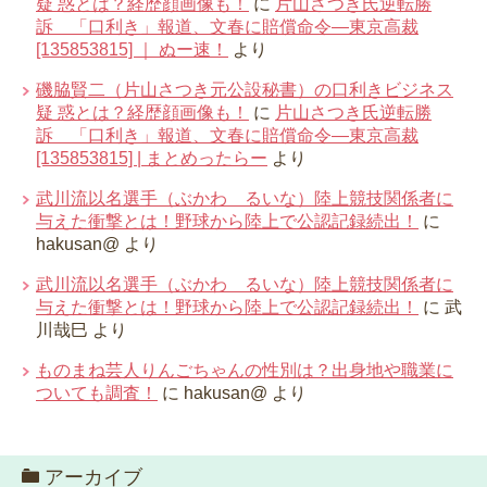
疑 惑とは？経歴顔画像も！
に
片山さつき氏逆転勝
訴 「口利き」報道、文春に賠償命令―東京高裁
[135853815] ｜ ぬー速！
より
磯脇賢二（片山さつき元公設秘書）の口利きビジネス
疑 惑とは？経歴顔画像も！
に
片山さつき氏逆転勝
訴 「口利き」報道、文春に賠償命令―東京高裁
[135853815] | まとめったらー
より
武川流以名選手（ぶかわ るいな）陸上競技関係者に
与えた衝撃とは！野球から陸上で公認記録続出！
に
hakusan@
より
武川流以名選手（ぶかわ るいな）陸上競技関係者に
与えた衝撃とは！野球から陸上で公認記録続出！
に
武
川哉巳
より
ものまね芸人りんごちゃんの性別は？出身地や職業に
ついても調査！
に
hakusan@
より
アーカイブ