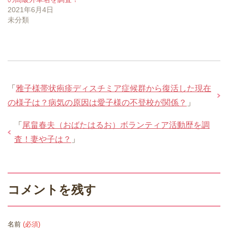
2021年6月4日
未分類
「
雅子様帯状疱疹ディスチミア症候群から復活した現在
の様子は？病気の原因は愛子様の不登校が関係？
」
「
尾畠春夫（おばたはるお）ボランティア活動歴を調
査！妻や子は？
」
コメントを残す
名前
(必須)