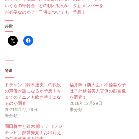
いくらの寄付金
との馴れ初めや
タ新メンバーを
が必要なのか？
子供についても
予想！
共有:
関連
ドラケン（鈴木達央）の代役
福井照（前大臣）不倫妻や子
の声優が誰になるか予想！今
は？外務省美人官僚の顔画像
までのアニメも吹き替えにな
を調査！
るのか調査
2018年12月29日
2021年12月29日
未分類
未分類
岡田将生と鈴木 唯アナ（フジ
テレビ）熱愛発覚！お出迎え
の高級外車名を調査！