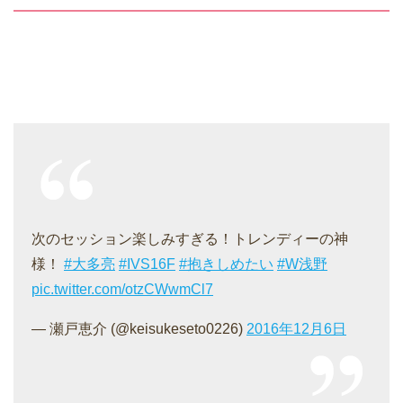
次のセッション楽しみすぎる！トレンディーの神
様！
#大多亮
#IVS16F
#抱きしめたい
#W浅野
pic.twitter.com/otzCWwmCl7
— 瀬戸恵介 (@keisukeseto0226)
2016年12月6日