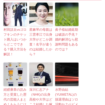
村田諒太vsゴロ
星麻琴の母親は
眞子様結婚延期
フキンのチケッ
三雲孝江で出身
は破談の予兆？
ト購入はいつか
大学がどこか調
婚約解消なら慰
らどこででき
査！名字が違う
謝料問題もある
る？購入方法を
のは結婚したか
のでは？
解説！
ら？
紺綬褒章の読み
深川仁志アナ
水野由結
方と受賞した歴
（NHK)の出身
(YUIMETAL)の
代の芸能人まと
高校や大学はど
脱退理由はソロ
め！もらうには
こ？結婚した嫁
活動か？ベビメ